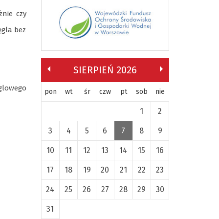
żnie czy
ęgla bez
SIERPIEŃ 2026
ęglowego
pon
wt
śr
czw
pt
sob
nie
1
2
3
4
5
6
7
8
9
10
11
12
13
14
15
16
17
18
19
20
21
22
23
24
25
26
27
28
29
30
31