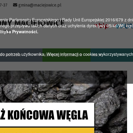
57-37
gmina@maciejowice.pl
a Parlamentu Europejskiego i Rady Unii Europejskiej 2016/679 z dnia
INY MACIEJOWICE
ego przepływu takich danych oraz uchylenia dyrektywy 95/46/WE ogól
towy
lityka Prywatności.
u do potrzeb użytkownika. Więcej informacji o cookies wykorzystywanyc
A TURYSTÓW
DLA PRZEDSIĘBIORCÓW
MGOK