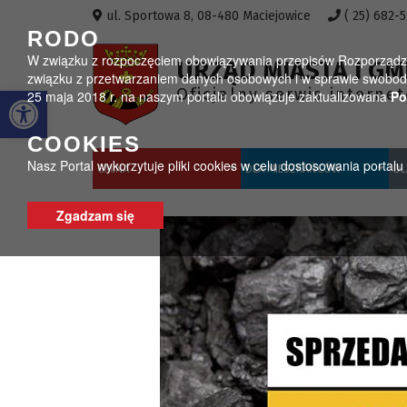
Przejdź do menu
Przejdź do stopki strony
Przejdź do głównej treści strony
ul. Sportowa 8, 08-480 Maciejowice
( 25) 682-
RODO
W związku z rozpoczęciem obowiązywania przepisów Rozporządzeni
URZĄD MIASTA I GM
związku z przetwarzaniem danych osobowych i w sprawie swobodn
Otwórz pasek narzędzi
Oficjalny serwis interne
25 maja 2018 r. na naszym portalu obowiązuje zaktualizowana
Po
COOKIES
Nasz Portal wykorzytuje pliki cookies w celu dostosowania portal
GMINA
DLA MIESZKAŃCÓW
DL
Zgadzam się