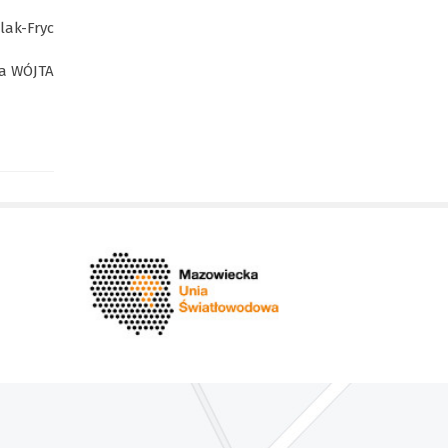
Nadwiślańskich
lak-Fryc
ca WÓJTA