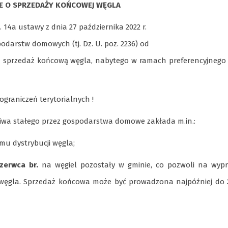
E O SPRZEDAŻY KOŃCOWEJ WĘGLA
a ustawy z dnia 27 października 2022 r.
odarstw domowych (tj. Dz. U. poz. 2236) od
a sprzedaż końcową węgla, nabytego w ramach preferencyjnego
ograniczeń terytorialnych !
liwa stałego przez gospodarstwa domowe zakłada m.in.:
u dystrybucji węgla;
zerwca br.
na węgiel pozostały w gminie, co pozwoli na wypr
węgla. Sprzedaż końcowa może być prowadzona najpóźniej do