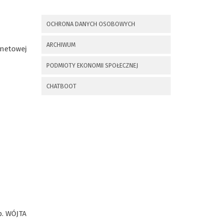
x
Nadchodzące wydarzenia:
OCHRONA DANYCH OSOBOWYCH
Invalid date
225 rocznica
ARCHIWUM
Insurekcji
rnetowej
Kościuszkowskiej i
PODMIOTY EKONOMII SPOŁECZNEJ
Bitwy pod
Maciejowicami oraz
XXXV Rajd
CHATBOOT
Kościuszkowski
Invalid date
Zaproszenie na spotkanie
informacyjne 28.09.2021 r.
Invalid date
ZAPROSZENIE NA
XXIX Konkurs Kapel
i Śpiewaków
p. WÓJTA
Ludowych Regionów