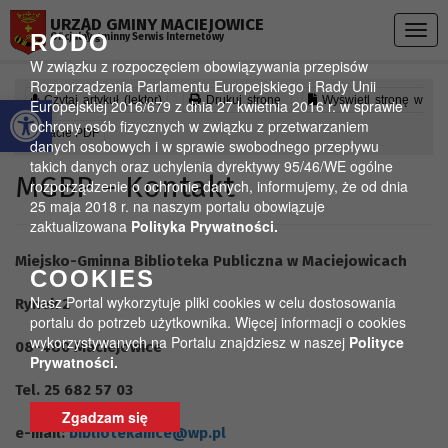
Przejdź do menu
Przejdź do stopki strony
Przejdź do głównej treści strony
URZĄD GMINY MACIEJOWICE
Togg
RODO
Oficjalny gminny Serwis Internetowy
navig
W związku z rozpoczęciem obowiązywania przepisów
Rozporządzenia Parlamentu Europejskiego i Rady Unii
Otwórz pasek narzędzi
Czytaj artykuł (lektor)
Drukuj stronę
Wyświetl stronę w
Europejskiej 2016/679 z dnia 27 kwietnia 2016 r. w sprawie
ochrony osób fizycznych w związku z przetwarzaniem
formacie PDF
danych osobowych i w sprawie swobodnego przepływu
takich danych oraz uchylenia dyrektywy 95/46/WE ogólne
MGBP – Kontakt
rozporządzenie o ochronie danych, informujemy, że od dnia
25 maja 2018 r. na naszym portalu obowiązuje
zaktualizowana
Polityka Prywatności.
Miejsko-Gminna Biblioteka Publiczna w Maciejowicach
COOKIES
Nasz Portal wykorzytuje pliki cookies w celu dostosowania
Rynek 2
portalu do potrzeb użytkownika. Więcej informacji o cookies
wykorzystywanych na Portalu znajdziesz w naszej
Polityce
08-480 Maciejowice
Prywatności.
Tel. 25 682 57 03
Zgadzam się
e-mail:
bibliotekamce@wp.pl