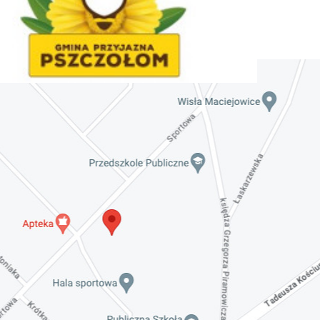
Kościuszkowski
Invalid date
Zaproszenie na spotkanie informacyjne 28.09.2021
r.
Invalid date
ZAPROSZENIE NA XXIX Konkurs Kapel
i Śpiewaków Ludowych Regionów
Nadwiślańskich