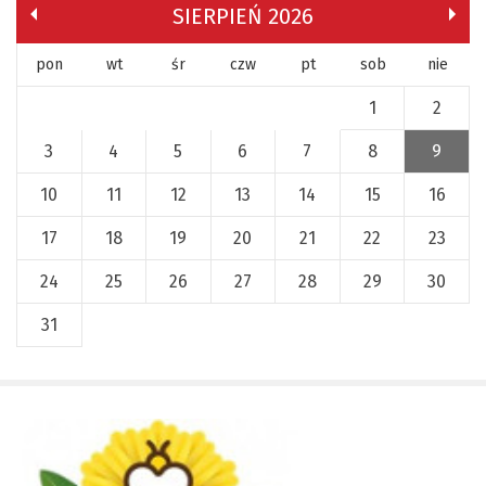
SIERPIEŃ 2026
pon
wt
śr
czw
pt
sob
nie
1
2
3
4
5
6
7
8
9
10
11
12
13
14
15
16
17
18
19
20
21
22
23
24
25
26
27
28
29
30
31
x
Nadchodzące wydarzenia:
Invalid date
225 rocznica Insurekcji
Kościuszkowskiej i Bitwy pod
Maciejowicami oraz XXXV Rajd