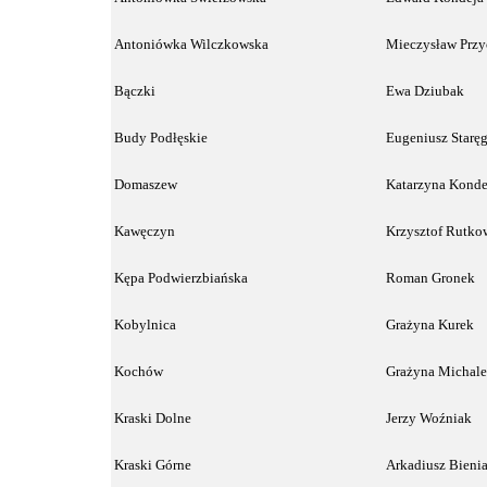
Antoniówka Wilczkowska
Mieczysław Przy
Bączki
Ewa Dziubak
Budy Podłęskie
Eugeniusz Star
Domaszew
Katarzyna Konde
Kawęczyn
Krzysztof Rutko
Kępa Podwierzbiańska
Roman Gronek
Kobylnica
Grażyna Kurek
Kochów
Grażyna Michale
Kraski Dolne
Jerzy Woźniak
Kraski Górne
Arkadiusz Bienia