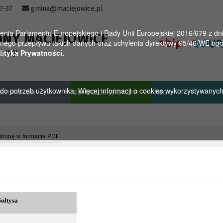
57-37
gmina@maciejowice.pl
a Parlamentu Europejskiego i Rady Unii Europejskiej 2016/679 z dnia
INY MACIEJOWICE
ego przepływu takich danych oraz uchylenia dyrektywy 95/46/WE ogól
towy
lityka Prywatności.
u do potrzeb użytkownika. Więcej informacji o cookies wykorzystywanyc
A TURYSTÓW
DLA PRZEDSIĘBIORCÓW
MGOK
stronę w formacie PDF
Sołtysa