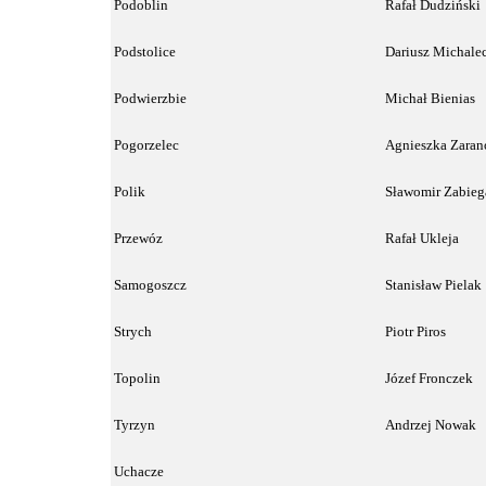
Podoblin
Rafał Dudzińsk
Podstolice
Dariusz Michal
Podwierzbie
Michał Bienia
Pogorzelec
Agnieszka Zaran
Polik
Sławomir Zabieg
Przewóz
Rafał Ukleja
Samogoszcz
Stanisław Pielak
Strych
Piotr Piros
Topolin
Józef Fronczek
Tyrzyn
Andrzej Now
Uchacze