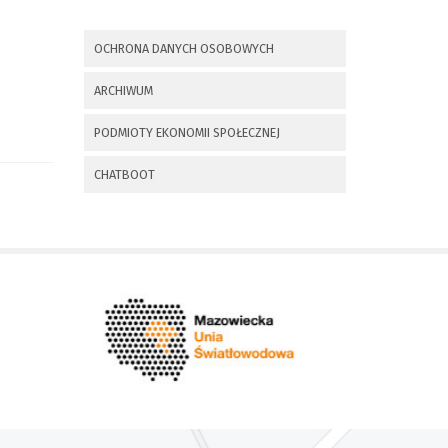
x
Nadchodzące wydarzenia:
OCHRONA DANYCH OSOBOWYCH
Invalid date
225 rocznica
ARCHIWUM
Insurekcji
Kościuszkowskiej i
PODMIOTY EKONOMII SPOŁECZNEJ
Bitwy pod
Maciejowicami oraz
XXXV Rajd
CHATBOOT
Kościuszkowski
Invalid date
Zaproszenie na spotkanie
informacyjne 28.09.2021 r.
Invalid date
ZAPROSZENIE NA
XXIX Konkurs Kapel
i Śpiewaków
Ludowych Regionów