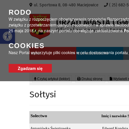
Przejdź do menu
Przejdź do stopki strony
Przejdź do głównej treści strony
ul. Sportowa 8, 08-480 Maciejowice
( 25) 682-
RODO
W związku z rozpoczęciem obowiązywania przepisów Rozporządzeni
URZĄD MIASTA I GM
związku z przetwarzaniem danych osobowych i w sprawie swobodn
Otwórz pasek narzędzi
Oficjalny serwis interne
25 maja 2018 r. na naszym portalu obowiązuje zaktualizowana
Po
COOKIES
Nasz Portal wykorzytuje pliki cookies w celu dostosowania portal
GMINA
DLA MIESZKAŃCÓW
DL
Zgadzam się
Czytaj artykuł (lektor)
Drukuj stronę
Wyświetl 
Sołtysi
Sołectwo
Imię i nazwisko 
Antoniówka Świerżowska
Edward Kondeja