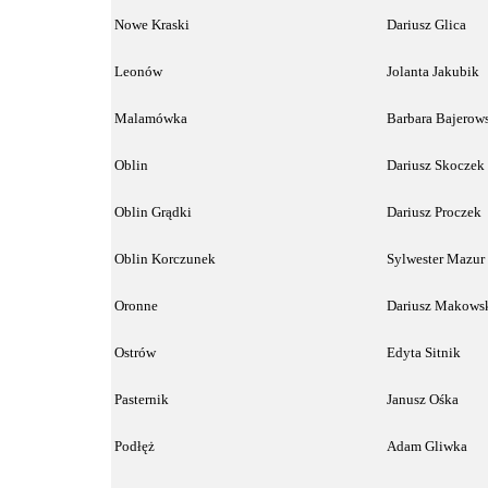
Nowe Kraski
Dariusz Glica
Leonów
Jolanta Jakubik
Malamówka
Barbara Bajerow
Oblin
Dariusz Skoczek
Oblin Grądki
Dariusz Proczek
Oblin Korczunek
Sylwester Mazu
Oronne
Dariusz Makows
Ostrów
Edyta Sitnik
Pasternik
Janusz Ośka
Podłęż
Adam Gliwka