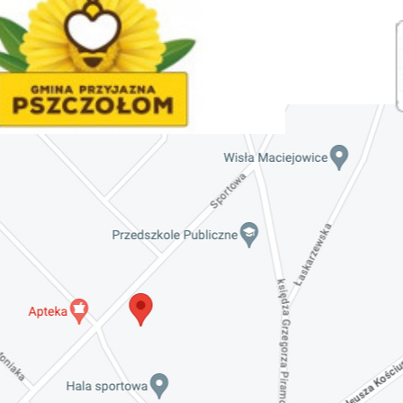
Maciejowicami oraz XXXV Rajd
Kościuszkowski
Invalid date
Zaproszenie na spotkanie informacyjne 28.09.2021
r.
Invalid date
ZAPROSZENIE NA XXIX Konkurs Kapel
i Śpiewaków Ludowych Regionów
Nadwiślańskich