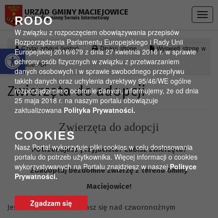
Przejdź do menu
Przejdź do stopki strony
Przejdź do głównej treści strony
URZĄD GMINY MACIEJOWICE
Togg
RODO
Oficjalny gminny Serwis Internetowy
navig
W związku z rozpoczęciem obowiązywania przepisów
Rozporządzenia Parlamentu Europejskiego i Rady Unii
Otwórz pasek narzędzi
Czytaj artykuł (lektor)
Drukuj stronę
Wyświetl stronę w
Europejskiej 2016/679 z dnia 27 kwietnia 2016 r. w sprawie
ochrony osób fizycznych w związku z przetwarzaniem
formacie PDF
danych osobowych i w sprawie swobodnego przepływu
takich danych oraz uchylenia dyrektywy 95/46/WE ogólne
Zwierzęta do adopcji
rozporządzenie o ochronie danych, informujemy, że od dnia
25 maja 2018 r. na naszym portalu obowiązuje
zaktualizowana
Polityka Prywatności.
Zwierzęta do adopcji
COOKIES
Nasz Portal wykorzytuje pliki cookies w celu dostosowania
Potrzebujesz przyjaciela? Lubisz zwierzęta?
portalu do potrzeb użytkownika. Więcej informacji o cookies
wykorzystywanych na Portalu znajdziesz w naszej
Polityce
Zaadoptuj bezdomne zwierzę z terenu Gminy
Prywatności.
Maciejowice!
Zgadzam się
Jeśli właśnie zastanawiasz się nad czworonożnym