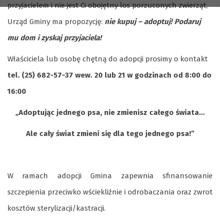
przyjacielem i nie jest Ci obojętny los porzuconych zwierząt,
Urząd Gminy ma propozycję:
nie kupuj – adoptuj! Podaruj
mu dom i zyskaj przyjaciela!
Właściciela lub osobę chętną do adopcji prosimy o kontakt
tel. (25) 682-57-37 wew. 20 lub 21 w godzinach od 8:00 do
16:00
„Adoptując jednego psa, nie zmienisz całego świata…
Ale cały świat zmieni się dla tego jednego psa!”
W ramach adopcji Gmina zapewnia sfinansowanie
szczepienia przeciwko wściekliźnie i odrobaczania oraz zwrot
kosztów sterylizacji/kastracji.