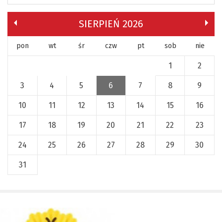
SIERPIEŃ 2026
pon
wt
śr
czw
pt
sob
nie
1
2
3
4
5
6
7
8
9
10
11
12
13
14
15
16
17
18
19
20
21
22
23
24
25
26
27
28
29
30
31
x
Nadchodzące wydarzenia:
Invalid date
225 rocznica Insurekcji
Kościuszkowskiej i Bitwy pod