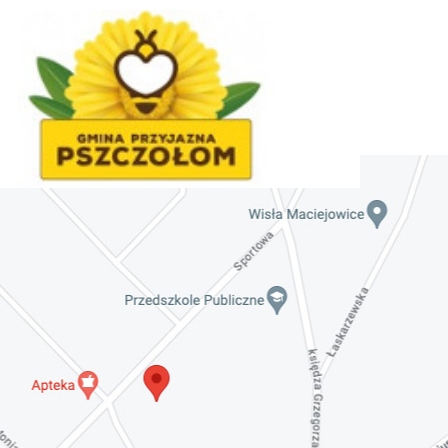
225 rocznica Insurekcji
Kościuszkowskiej i Bitwy pod
Maciejowicami oraz XXXV Rajd
Kościuszkowski
Invalid date
Zaproszenie na spotkanie informacyjne 28.09.2021
r.
Invalid date
ZAPROSZENIE NA XXIX Konkurs Kapel
i Śpiewaków Ludowych Regionów
Nadwiślańskich