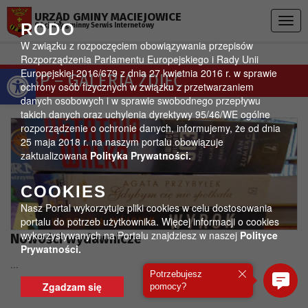
Przejdź do menu
Przejdź do stopki strony
Przejdź do głównej treści strony
URZĄD GMINY MACIEJOWICE
Togg
RODO
Oficjalny gminny Serwis Internetowy
navig
W związku z rozpoczęciem obowiązywania przepisów
Rozporządzenia Parlamentu Europejskiego i Rady Unii
Otwórz pasek narzędzi
Europejskiej 2016/679 z dnia 27 kwietnia 2016 r. w sprawie
GBP – GALERIA ZDJĘĆ
ochrony osób fizycznych w związku z przetwarzaniem
danych osobowych i w sprawie swobodnego przepływu
takich danych oraz uchylenia dyrektywy 95/46/WE ogólne
rozporządzenie o ochronie danych, informujemy, że od dnia
25 maja 2018 r. na naszym portalu obowiązuje
zaktualizowana
Polityka Prywatności.
COOKIES
Nasz Portal wykorzytuje pliki cookies w celu dostosowania
portalu do potrzeb użytkownika. Więcej informacji o cookies
wykorzystywanych na Portalu znajdziesz w naszej
Polityce
Nowości wydawnicze
Prywatności.
...
Potrzebujesz
Zgadzam się
pomocy?