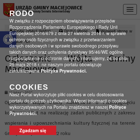
Przejdź do menu
Przejdź do stopki strony
Przejdź do głównej treści strony
URZĄD GMINY MACIEJOWICE
Togg
RODO
Oficjalny gminny Serwis Internetowy
navig
W związku z rozpoczęciem obowiązywania przepisów
Rozporządzenia Parlamentu Europejskiego i Rady Unii
Otwórz pasek narzędzi
Czytaj artykuł (lektor)
Drukuj stronę
Wyświetl stronę w
Europejskiej 2016/679 z dnia 27 kwietnia 2016 r. w sprawie
ochrony osób fizycznych w związku z przetwarzaniem
formacie PDF
danych osobowych i w sprawie swobodnego przepływu
takich danych oraz uchylenia dyrektywy 95/46/WE ogólne
Ogłoszenie Wójta Gminy
rozporządzenie o ochronie danych, informujemy, że od dnia
25 maja 2018 r. na naszym portalu obowiązuje
Maciejowice
zaktualizowana
Polityka Prywatności.
COOKIES
22 lutego 2022
Nasz Portal wykorzytuje pliki cookies w celu dostosowania
portalu do potrzeb użytkownika. Więcej informacji o cookies
Ogłoszenie Wójta Gminy Maciejowice o rozstrzygnięciu
wykorzystywanych na Portalu znajdziesz w naszej
Polityce
konkursu ofert na realizację zadań publicznych z zakresu
Prywatności.
wspierania i upowszechniania kultury fizycznej na terenie
Zgadzam się
Gminy Maciejowice w 2022 roku