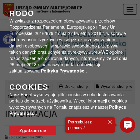
Przejdź do menu
Przejdź do stopki strony
Przejdź do głównej treści strony
URZĄD GMINY MACIEJOWICE
Togg
RODO
Oficjalny gminny Serwis Internetowy
navig
W związku z rozpoczęciem obowiązywania przepisów
Rozporządzenia Parlamentu Europejskiego i Rady Unii
Otwórz pasek narzędzi
Europejskiej 2016/679 z dnia 27 kwietnia 2016 r. w sprawie
ochrony osób fizycznych w związku z przetwarzaniem
danych osobowych i w sprawie swobodnego przepływu
takich danych oraz uchylenia dyrektywy 95/46/WE ogólne
rozporządzenie o ochronie danych, informujemy, że od dnia
25 maja 2018 r. na naszym portalu obowiązuje
zaktualizowana
Polityka Prywatności.
COOKIES
Czytaj artykuł (lektor)
Drukuj stronę
Wyświetl stronę w
Nasz Portal wykorzytuje pliki cookies w celu dostosowania
formacie PDF
portalu do potrzeb użytkownika. Więcej informacji o cookies
wykorzystywanych na Portalu znajdziesz w naszej
Polityce
INFORMACJA
Prywatności.
Potrzebujesz
pomocy?
Zgadzam się
26 października 2009