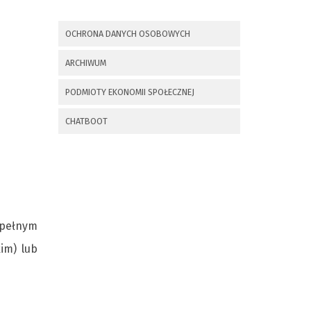
x
Nadchodzące wydarzenia:
OCHRONA DANYCH OSOBOWYCH
Invalid date
225 rocznica
ARCHIWUM
Insurekcji
Kościuszkowskiej i
PODMIOTY EKONOMII SPOŁECZNEJ
Bitwy pod
Maciejowicami oraz
XXXV Rajd
CHATBOOT
Kościuszkowski
Invalid date
Zaproszenie na spotkanie
informacyjne 28.09.2021 r.
 pełnym
Invalid date
im) lub
ZAPROSZENIE NA
XXIX Konkurs Kapel
i Śpiewaków
Ludowych Regionów