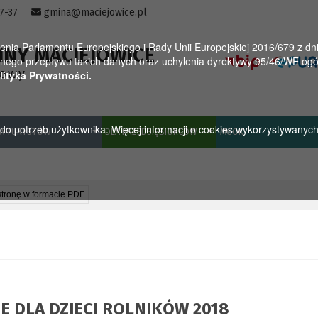
57-37
gmina@maciejowice.pl
a Parlamentu Europejskiego i Rady Unii Europejskiej 2016/679 z dnia
INY MACIEJOWICE
ego przepływu takich danych oraz uchylenia dyrektywy 95/46/WE ogól
towy
lityka Prywatności.
u do potrzeb użytkownika. Więcej informacji o cookies wykorzystywanyc
A TURYSTÓW
DLA PRZEDSIĘBIORCÓW
MGOK
stronę w formacie PDF
E DLA DZIECI ROLNIKÓW 2018