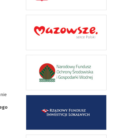
inie
nego