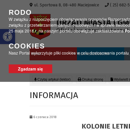
Przejdź do menu
Przejdź do stopki strony
Przejdź do głównej treści strony
ul. Sportowa 8, 08-480 Maciejowice
( 25) 682-
RODO
W związku z rozpoczęciem obowiązywania przepisów Rozporządzeni
URZĄD MIASTA I GM
związku z przetwarzaniem danych osobowych i w sprawie swobodn
Otwórz pasek narzędzi
Oficjalny serwis interne
25 maja 2018 r. na naszym portalu obowiązuje zaktualizowana
Po
COOKIES
Nasz Portal wykorzytuje pliki cookies w celu dostosowania portal
GMINA
DLA MIESZKAŃCÓW
DL
Zgadzam się
Czytaj artykuł (lektor)
Drukuj stronę
Wyświetl 
INFORMACJA
6 czerwca 2018
KOLONIE LETNI