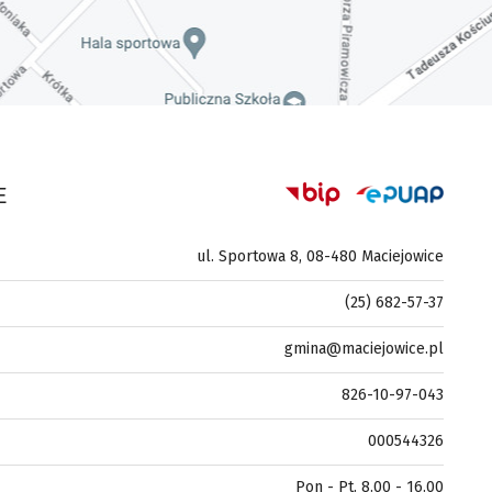
E
ul. Sportowa 8, 08-480 Maciejowice
(25) 682-57-37
gmina@maciejowice.pl
826-10-97-043
000544326
Pon - Pt. 8.00 - 16.00