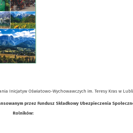
ania Inicjatyw Oświatowo-Wychowawczych im. Teresy Kras w Lubl
ansowanym przez Fundusz Składkowy Ubezpieczenia Społecz
Rolników: