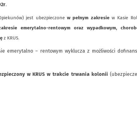
02r
.
Opiekunów) jest ubezpieczone
w pełnym zakresie
w Kasie Rol
akresie emerytalno-rentowym oraz wypadkowym, choro
rę
z KRUS.
sie emerytalno – rentowym wyklucza z możliwości dofinan
ezpieczony w KRUS w trakcie trwania kolonii
(ubezpiecze
.