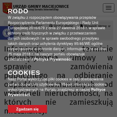
Przejdź do menu
Przejdź do stopki strony
Przejdź do głównej treści strony
URZĄD GMINY MACIEJOWICE
Togg
RODO
Oficjalny gminny Serwis Internetowy
navig
W związku z rozpoczęciem obowiązywania przepisów
Rozporządzenia Parlamentu Europejskiego i Rady Unii
Otwórz pasek narzędzi
Czytaj artykuł (lektor)
Drukuj stronę
Wyświetl stronę w
Europejskiej 2016/679 z dnia 27 kwietnia 2016 r. w sprawie
ochrony osób fizycznych w związku z przetwarzaniem
formacie PDF
danych osobowych i w sprawie swobodnego przepływu
takich danych oraz uchylenia dyrektywy 95/46/WE ogólne
Informacja o terminie
rozporządzenie o ochronie danych, informujemy, że od dnia
25 maja 2018 r. na naszym portalu obowiązuje
obowiązywania umowy w
zaktualizowana
Polityka Prywatności.
sprawie zamówienia
COOKIES
publicznego na odbieranie
Nasz Portal wykorzytuje pliki cookies w celu dostosowania
odpadów komunalnych od
portalu do potrzeb użytkownika. Więcej informacji o cookies
wykorzystywanych na Portalu znajdziesz w naszej
Polityce
właścicieli nieruchomości, na
Prywatności.
których nie zamieszkują
mieszkańcy.
Zgadzam się