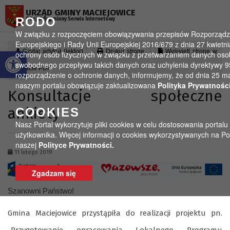
Przejdź do menu
Przejdź do stopki strony
Przejdź do głównej treści strony
URZĄD GMINY MACIEJOWICE
RODO
Oficjalny gminny Serwis Internetowy
W związku z rozpoczęciem obowiązywania przepisów Rozporządz
Europejskiego i Rady Unii Europejskiej 2016/679 z dnia 27 kwietni
Otwórz pasek narzędzi
Czytaj artykuł (lektor)
Drukuj stronę
Wyświetl stronę w
ochrony osób fizycznych w związku z przetwarzaniem danych oso
swobodnego przepływu takich danych oraz uchylenia dyrektywy 
formacie PDF
rozporządzenie o ochronie danych, informujemy, że od dnia 25 ma
naszym portalu obowiązuje zaktualizowana
Polityka Prywatności
Konsultacje społeczne
ankiety
COOKIES
Nasz Portal wykorzytuje pliki cookies w celu dostosowania portalu
użytkownika. Więcej informacji o cookies wykorzystywanych na Po
naszej
Polityce Prywatności.
11 lutego 2019
Zgadzam się
Szanowni Państwo!
Gmina Maciejowice przystąpiła do realizacji projektu pn.