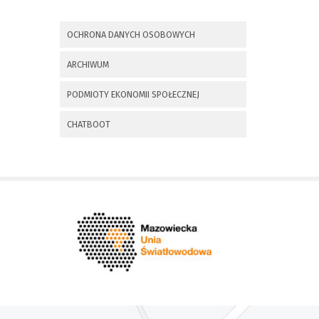
x
Nadchodzące wydarzenia:
OCHRONA DANYCH OSOBOWYCH
Invalid date
225 rocznica
ARCHIWUM
Insurekcji
Kościuszkowskiej i
PODMIOTY EKONOMII SPOŁECZNEJ
Bitwy pod
Maciejowicami oraz
XXXV Rajd
CHATBOOT
Kościuszkowski
Invalid date
Zaproszenie na spotkanie
informacyjne 28.09.2021 r.
Invalid date
ZAPROSZENIE NA
XXIX Konkurs Kapel
i Śpiewaków
Ludowych Regionów