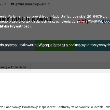
57-37
gmina@maciejowice.pl
a Parlamentu Europejskiego i Rady Unii Europejskiej 2016/679 z dnia
INY MACIEJOWICE
ego przepływu takich danych oraz uchylenia dyrektywy 95/46/WE ogól
towy
lityka Prywatności.
u do potrzeb użytkownika. Więcej informacji o cookies wykorzystywanyc
A TURYSTÓW
DLA PRZEDSIĘBIORCÓW
MGOK
stronę w formacie PDF
 Państwowy Powiatowy Inspektorat Sanitarny w Garwolinie o ocenie jak