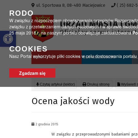
Przejdź do menu
Przejdź do stopki strony
Przejdź do głównej treści strony
ul. Sportowa 8, 08-480 Maciejowice
( 25) 682-
RODO
W związku z rozpoczęciem obowiązywania przepisów Rozporządzeni
URZĄD MIASTA I GM
związku z przetwarzaniem danych osobowych i w sprawie swobodn
Otwórz pasek narzędzi
Oficjalny serwis interne
25 maja 2018 r. na naszym portalu obowiązuje zaktualizowana
Po
COOKIES
Nasz Portal wykorzytuje pliki cookies w celu dostosowania portal
GMINA
DLA MIESZKAŃCÓW
DL
Zgadzam się
Czytaj artykuł (lektor)
Drukuj stronę
Wyświetl 
Ocena jakości wody
2 grudnia 2015
W związku z przeprowadzonymi badaniami przez