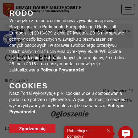
Przejdź do menu
Przejdź do stopki strony
Przejdź do głównej treści strony
URZĄD GMINY MACIEJOWICE
Togg
RODO
Oficjalny gminny Serwis Internetowy
navig
W związku z rozpoczęciem obowiązywania przepisów
Rozporządzenia Parlamentu Europejskiego i Rady Unii
Otwórz pasek narzędzi
Czytaj artykuł (lektor)
Drukuj stronę
Wyświetl stronę w
Europejskiej 2016/679 z dnia 27 kwietnia 2016 r. w sprawie
ochrony osób fizycznych w związku z przetwarzaniem
formacie PDF
danych osobowych i w sprawie swobodnego przepływu
takich danych oraz uchylenia dyrektywy 95/46/WE ogólne
OGŁOSZENIE
rozporządzenie o ochronie danych, informujemy, że od dnia
25 maja 2018 r. na naszym portalu obowiązuje
zaktualizowana
Polityka Prywatności.
17 maja 2016
COOKIES
Maciejowice 17
Nasz Portal wykorzytuje pliki cookies w celu dostosowania
portalu do potrzeb użytkownika. Więcej informacji o cookies
maja 2016r.
wykorzystywanych na Portalu znajdziesz w naszej
Polityce
Prywatności.
Ogłoszenie
Dotyczy :
Zgadzam się
Potrzebujesz
pomocy?