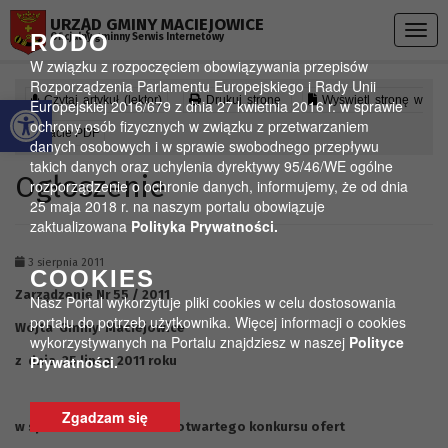
Przejdź do menu
Przejdź do stopki strony
Przejdź do głównej treści strony
URZĄD GMINY MACIEJOWICE
Togg
RODO
Oficjalny gminny Serwis Internetowy
navig
W związku z rozpoczęciem obowiązywania przepisów
Rozporządzenia Parlamentu Europejskiego i Rady Unii
Otwórz pasek narzędzi
Czytaj artykuł (lektor)
Drukuj stronę
Wyświetl stronę w
Europejskiej 2016/679 z dnia 27 kwietnia 2016 r. w sprawie
ochrony osób fizycznych w związku z przetwarzaniem
formacie PDF
danych osobowych i w sprawie swobodnego przepływu
takich danych oraz uchylenia dyrektywy 95/46/WE ogólne
Ogłoszenie
rozporządzenie o ochronie danych, informujemy, że od dnia
25 maja 2018 r. na naszym portalu obowiązuje
zaktualizowana
Polityka Prywatności.
3 sierpnia 2011
COOKIES
Zarządzenie Nr 55 / 2011
Nasz Portal wykorzytuje pliki cookies w celu dostosowania
portalu do potrzeb użytkownika. Więcej informacji o cookies
Wójta Gminy Maciejowice
wykorzystywanych na Portalu znajdziesz w naszej
Polityce
Prywatności.
z dnia 25 lipca 2011 roku
Zgadzam się
w sprawie unieważnienia otwartego konkursu ofert