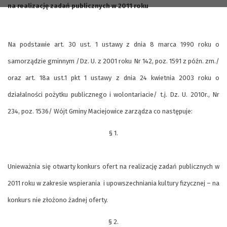
na realizację zadań publicznych w 2011 roku
Na podstawie art. 30 ust. 1 ustawy z dnia 8 marca 1990 roku o
samorządzie gminnym /Dz. U. z 2001 roku Nr 142, poz. 1591 z późn. zm./
oraz art. 18a ust.1 pkt 1 ustawy z dnia 24 kwietnia 2003 roku o
działalności pożytku publicznego i wolontariacie/ t.j. Dz. U. 2010r., Nr
234, poz. 1536/ Wójt Gminy Maciejowice zarządza co następuje:
§ 1.
Unieważnia się otwarty konkurs ofert na realizację zadań publicznych w
2011 roku w zakresie wspierania i upowszechniania kultury fizycznej – na
konkurs nie złożono żadnej oferty.
§ 2.