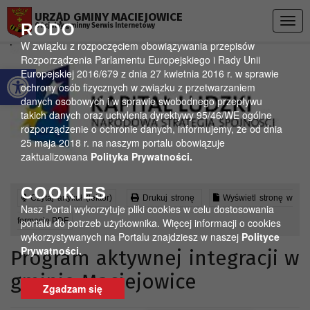
Przejdź do menu
Przejdź do stopki strony
Przejdź do głównej treści strony
URZĄD GMINY MACIEJOWICE
Togg
RODO
Oficjalny gminny Serwis Internetowy
navig
W związku z rozpoczęciem obowiązywania przepisów
Rozporządzenia Parlamentu Europejskiego i Rady Unii
Otwórz pasek narzędzi
Europejskiej 2016/679 z dnia 27 kwietnia 2016 r. w sprawie
ochrony osób fizycznych w związku z przetwarzaniem
danych osobowych i w sprawie swobodnego przepływu
takich danych oraz uchylenia dyrektywy 95/46/WE ogólne
rozporządzenie o ochronie danych, informujemy, że od dnia
25 maja 2018 r. na naszym portalu obowiązuje
zaktualizowana
Polityka Prywatności.
COOKIES
Czytaj artykuł (lektor)
Drukuj stronę
Wyświetl stronę w
Nasz Portal wykorzytuje pliki cookies w celu dostosowania
formacie PDF
portalu do potrzeb użytkownika. Więcej informacji o cookies
wykorzystywanych na Portalu znajdziesz w naszej
Polityce
Prywatności.
Program aktywnej integracji w
gminie Maciejowice
Zgadzam się