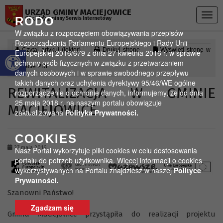
Przejdź do menu
Przejdź do stopki strony
Przejdź do głównej treści strony
URZĄD GMINY MACIEJOWICE
Togg
RODO
Oficjalny gminny Serwis Internetowy
navig
W związku z rozpoczęciem obowiązywania przepisów
Rozporządzenia Parlamentu Europejskiego i Rady Unii
Otwórz pasek narzędzi
Czytaj artykuł (lektor)
Drukuj stronę
Wyświetl stronę w
Europejskiej 2016/679 z dnia 27 kwietnia 2016 r. w sprawie
ochrony osób fizycznych w związku z przetwarzaniem
formacie PDF
danych osobowych i w sprawie swobodnego przepływu
takich danych oraz uchylenia dyrektywy 95/46/WE ogólne
REWITALIZACJA W GMINIE
rozporządzenie o ochronie danych, informujemy, że od dnia
25 maja 2018 r. na naszym portalu obowiązuje
MACIEJOWICE
zaktualizowana
Polityka Prywatności.
COOKIES
27 maja 2016
Nasz Portal wykorzytuje pliki cookies w celu dostosowania
portalu do potrzeb użytkownika. Więcej informacji o cookies
wykorzystywanych na Portalu znajdziesz w naszej
Polityce
Prywatności.
Szanowni Państwo!
Zgadzam się
Gmina Maciejowice przystąpiła do realizacji projektu