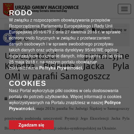
Przejdź do menu
Przejdź do stopki strony
Przejdź do głównej treści strony
URZĄD GMINY MACIEJOWICE
Togg
RODO
Oficjalny gminny Serwis Internetowy
navig
W związku z rozpoczęciem obowiązywania przepisów
Rozporządzenia Parlamentu Europejskiego i Rady Unii
Otwórz pasek narzędzi
Czytaj artykuł (lektor)
Drukuj stronę
Wyświetl stronę w
Europejskiej 2016/679 z dnia 27 kwietnia 2016 r. w sprawie
ochrony osób fizycznych w związku z przetwarzaniem
formacie PDF
danych osobowych i w sprawie swobodnego przepływu
takich danych oraz uchylenia dyrektywy 95/46/WE ogólne
Uroczystości prymicyjne
rozporządzenie o ochronie danych, informujemy, że od dnia
25 maja 2018 r. na naszym portalu obowiązuje
Księdza Biskupa Jacka Pyla
zaktualizowana
Polityka Prywatności.
OMI w parafii Samogoszcz
COOKIES
Nasz Portal wykorzytuje pliki cookies w celu dostosowania
portalu do potrzeb użytkownika. Więcej informacji o cookies
14 maja 2013
wykorzystywanych na Portalu znajdziesz w naszej
Polityce
Prywatności.
W dniu 11 maja 2013r. parafia Św. Jadwigi Śląskiej w Samogoszczy
przeżywała podniosłą uroczystość Prymicji Jego Ekscelencji Jacka Pyla
Zgadzam się
Biskupa Pomocniczego diecezji odesko-symferopolskiej na Ukrainie.