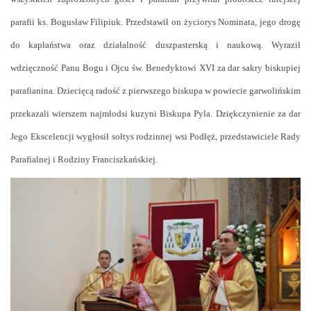
parafii ks. Bogusław Filipiuk. Przedstawił on życiorys Nominata, jego drogę
do kapłaństwa oraz działalność duszpasterską i naukową. Wyraził
wdzięczność Panu Bogu i Ojcu św. Benedyktowi XVI za dar sakry biskupiej
parafianina. Dziecięcą radość z pierwszego biskupa w powiecie garwolińskim
przekazali wierszem najmłodsi kuzyni Biskupa Pyla. Dziękczynienie za dar
Jego Ekscelencji wygłosił sołtys rodzinnej wsi Podłęż, przedstawiciele Rady
Parafialnej i Rodziny Franciszkańskiej.