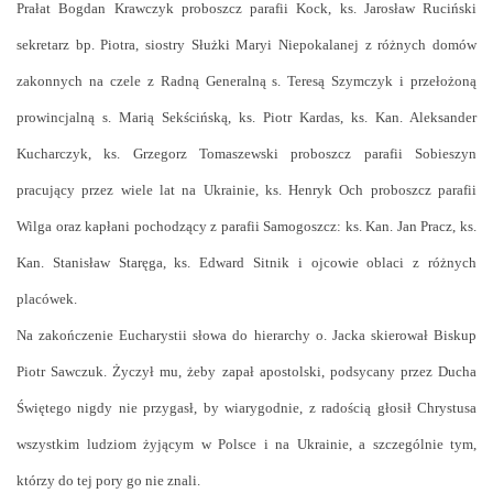
Prałat Bogdan Krawczyk proboszcz parafii Kock, ks. Jarosław Ruciński
sekretarz bp. Piotra, siostry Służki Maryi Niepokalanej z różnych domów
zakonnych na czele z Radną Generalną s. Teresą Szymczyk i przełożoną
prowincjalną s. Marią Sekścińską, ks. Piotr Kardas, ks. Kan. Aleksander
Kucharczyk, ks. Grzegorz Tomaszewski proboszcz parafii Sobieszyn
pracujący przez wiele lat na Ukrainie, ks. Henryk Och proboszcz parafii
Wilga oraz kapłani pochodzący z parafii Samogoszcz: ks. Kan. Jan Pracz, ks.
Kan. Stanisław Staręga, ks. Edward Sitnik i ojcowie oblaci z różnych
placówek.
Na zakończenie Eucharystii słowa do hierarchy o. Jacka skierował Biskup
Piotr Sawczuk. Życzył mu, żeby zapał apostolski, podsycany przez Ducha
Świętego nigdy nie przygasł, by wiarygodnie, z radością głosił Chrystusa
wszystkim ludziom żyjącym w Polsce i na Ukrainie, a szczególnie tym,
którzy do tej pory go nie znali.