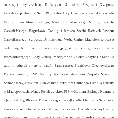
rodziną i przybyłych na Eucharystię: Stanisławę Prządka i Grzegorza
Woźniaka posłów na Sejm RP, Janinę Ewę Orzełowską członka Zarządu
Województwa Mazowieckiego, Marka Chciałowskiego Starostę Powiatu
Garwolińskiego, Bogusława Godulę i Janusza Zaczka Radnych Powiatu
Garwolińskiego, Sylwestra Dymińskiego Wójta Gminy Maciejowice wraz z
małżonką, Ryszarda Brodziaka Zastępcę Wójta Gminy, Jacka Łoskota
Przewodniczącego Rady Gminy Maciejowice, Jolantę Jedynak skarbnika
gminy, radnych z terenu parafii Samogoszcz, Stanisława Olechowskiego
Prezesa Gminny OSP, Mariolę Jakubczak dyrektora Zespołu Szkół w
Samogoszczy, Krystiana Milewskiego dyrektora Gminnego Ośrodka Kultury
w Maciejowicach, Wandę Pielak dyrektor PSP w Oroniem. Biskupa Nominata
i jego rodzinę, Biskupa Pomocniczego diecezji siedleckiej Piotra Sawczuka,
księży, ojców Oblatów, siostry Służki, przedstawicieli władz samorządowych,
wszystkich zaproszonych gości i parafian przywitał proboszcz tutejszej