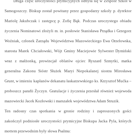
Druga część uroczystości prymicyjnych odbyła się w Zespole Szkół w
Samogoszczy. Biskup został powitany przez gospodarzy szkoły p. dyrektor
Mariolę Jakubczak i zastępcę p. Zofię Bąk. Podczas uroczystego obiadu
życzenia Nominatowi złożyli m. in. posłowie Stanisława Prządka i Grzegorz
Woźniak, członek Zarządu Województwa Mazowieckiego Ewa Orzełowska,
starosta Marek Chciałowski, Wójt Gminy Maciejowie Sylwester Dymiński
wraz z małżonką, prowincjał oblatów ojciec Ryszard Szmytki, matka
generalna Zakonu Sióstr Służek Maryi Niepokalanej siostra Mirosława
Grunt, w imieniu kapłanów dekanatu łaskarzewskiego ks. Krzysztof Mućka –
proboszcz parafii Życzyn. Gratulacje i życzenia przesłał również wojewoda
mazowiecki Jacek Kozłowski i marszałek województwa Adam Struzik.
Ten radosny czas spotkania w gronie rodziny i zaproszonych gości
zakończył podniosłe uroczystości prymicyjne Biskupa Jacka Pyla, których
mottem przewodnim były słowa Psalmu: