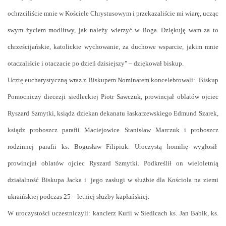
ochrzciliście mnie w Kościele Chrystusowym i przekazaliście mi wiarę, ucząc
swym życiem modlitwy, jak należy wierzyć w Boga. Dziękuję wam za to
chrześcijańskie, katolickie wychowanie, za duchowe wsparcie, jakim mnie
otaczaliście i otaczacie po dzień dzisiejszy"
– dziękował biskup.
Ucztę eucharystyczną wraz z Biskupem Nominatem koncelebrowali: Biskup
Pomocniczy diecezji siedleckiej Piotr Sawczuk, prowincjał oblatów ojciec
Ryszard Szmytki, ksiądz dziekan dekanatu łaskarzewskiego Edmund Szarek,
ksiądz proboszcz parafii Maciejowice Stanisław Marczuk i proboszcz
rodzinnej parafii ks. Bogusław Filipiuk. Uroczystą homilię wygłosił
prowincjał oblatów ojciec Ryszard Szmytki. Podkreślił on wieloletnią
działalność Biskupa Jacka i jego zasługi w służbie dla Kościoła na ziemi
ukraińskiej podczas 25 – letniej służby kapłańskiej.
W uroczystości uczestniczyli: kanclerz Kurii w Siedlcach ks. Jan Babik, ks.