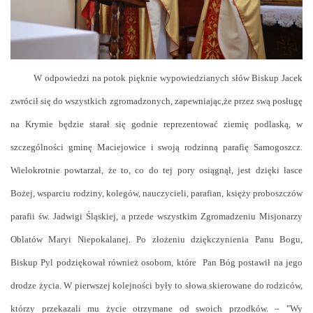
W odpowiedzi na potok pięknie wypowiedzianych słów Biskup Jacek
zwrócił się do wszystkich zgromadzonych, zapewniając,że przez swą posługę
na Krymie będzie starał się godnie reprezentować ziemię podlaską, w
szczególności gminę Maciejowice i swoją rodzinną parafię Samogoszcz.
Wielokrotnie powtarzał, że to, co do tej pory osiągnął, jest dzięki łasce
Bożej, wsparciu rodziny, kolegów, nauczycieli, parafian, księży proboszczów
parafii św. Jadwigi Śląskiej, a przede wszystkim Zgromadzeniu Misjonarzy
Oblatów Maryi Niepokalanej. Po złożeniu dziękczynienia Panu Bogu,
Biskup Pyl podziękował również osobom, które Pan Bóg postawił na jego
drodze życia. W pierwszej kolejności były to słowa skierowane do rodziców,
którzy przekazali mu życie otrzymane od swoich przodków. –
"Wy