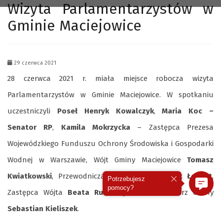
Wizyta Parlamentarzystów w
Gminie Maciejowice
29 czerwca 2021
28 czerwca 2021 r. miała miejsce robocza wizyta
Parlamentarzystów w Gminie Maciejowice. W spotkaniu
uczestniczyli
Poseł Henryk Kowalczyk
,
Maria Koc –
Senator RP
,
Kamila Mokrzycka
– Zastępca Prezesa
Wojewódzkiego Funduszu Ochrony Środowiska i Gospodarki
Wodnej w Warszawie, Wójt Gminy Maciejowice
Tomasz
Kwiatkowski
, Przewodniczący Rady Gminy
Jacek Łoskot
,
Potrzebujesz
pomocy?
Zastępca Wójta
Beata Rulak-Fryc
oraz Sekretarz Gminy
Sebastian Kieliszek
.