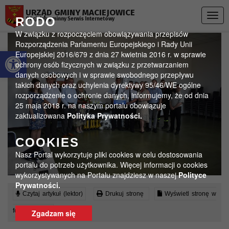
Przejdź do menu
Przejdź do stopki strony
Przejdź do głównej treści strony
URZĄD GMINY MACIEJOWICE
Togg
RODO
Oficjalny gminny Serwis Internetowy
navig
W związku z rozpoczęciem obowiązywania przepisów
Rozporządzenia Parlamentu Europejskiego i Rady Unii
Otwórz pasek narzędzi
Europejskiej 2016/679 z dnia 27 kwietnia 2016 r. w sprawie
ochrony osób fizycznych w związku z przetwarzaniem
danych osobowych i w sprawie swobodnego przepływu
takich danych oraz uchylenia dyrektywy 95/46/WE ogólne
rozporządzenie o ochronie danych, informujemy, że od dnia
25 maja 2018 r. na naszym portalu obowiązuje
zaktualizowana
Polityka Prywatności.
COOKIES
Nasz Portal wykorzytuje pliki cookies w celu dostosowania
portalu do potrzeb użytkownika. Więcej informacji o cookies
wykorzystywanych na Portalu znajdziesz w naszej
Polityce
Prywatności.
Czytaj artykuł (lektor)
Drukuj stronę
Wyświetl stronę w
formacie PDF
Zgadzam się