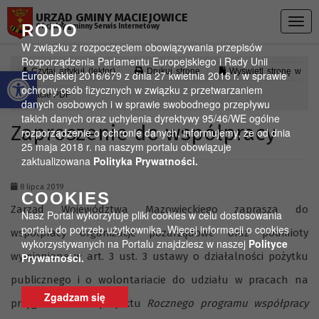
Przejdź do menu
Przejdź do stopki strony
Przejdź do głównej treści strony
URZĄD GMINY MACIEJOWICE
Togg
RODO
Oficjalny gminny Serwis Internetowy
navig
W związku z rozpoczęciem obowiązywania przepisów
Rozporządzenia Parlamentu Europejskiego i Rady Unii
Otwórz pasek narzędzi
Czytaj artykuł (lektor)
Drukuj stronę
Wyświetl stronę w
Europejskiej 2016/679 z dnia 27 kwietnia 2016 r. w sprawie
ochrony osób fizycznych w związku z przetwarzaniem
formacie PDF
danych osobowych i w sprawie swobodnego przepływu
takich danych oraz uchylenia dyrektywy 95/46/WE ogólne
Zaproszenie do współpracy
rozporządzenie o ochronie danych, informujemy, że od dnia
25 maja 2018 r. na naszym portalu obowiązuje
zaktualizowana
Polityka Prywatności.
8 lipca 2019
COOKIES
Zarząd Województwa Mazowieckiego zaprasza do
Nasz Portal wykorzytuje pliki cookies w celu dostosowania
portalu do potrzeb użytkownika. Więcej informacji o cookies
współpracy organizacje pozarządowe oraz podmioty
wykorzystywanych na Portalu znajdziesz w naszej
Polityce
wymienione w art. 3 ust. 3 ustawy o działalności pożytku
Prywatności.
publicznego i o wolontariacie do udziału w pracach na
Zgadzam się
przygotowaniem projektu
Rocznego programu współpracy