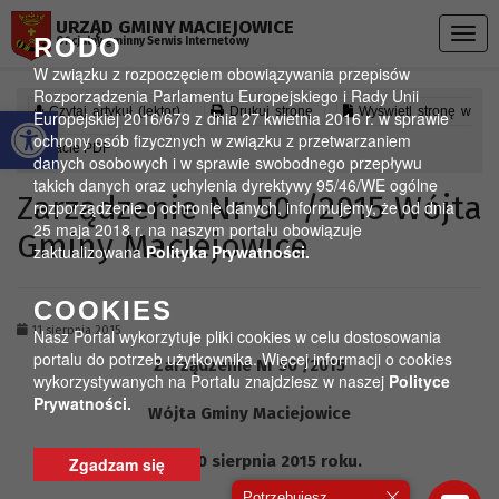
Przejdź do menu
Przejdź do stopki strony
Przejdź do głównej treści strony
URZĄD GMINY MACIEJOWICE
Togg
RODO
Oficjalny gminny Serwis Internetowy
navig
W związku z rozpoczęciem obowiązywania przepisów
Rozporządzenia Parlamentu Europejskiego i Rady Unii
Otwórz pasek narzędzi
Czytaj artykuł (lektor)
Drukuj stronę
Wyświetl stronę w
Europejskiej 2016/679 z dnia 27 kwietnia 2016 r. w sprawie
ochrony osób fizycznych w związku z przetwarzaniem
formacie PDF
danych osobowych i w sprawie swobodnego przepływu
takich danych oraz uchylenia dyrektywy 95/46/WE ogólne
Zarządzenie Nr 50 /2015 Wójta
rozporządzenie o ochronie danych, informujemy, że od dnia
25 maja 2018 r. na naszym portalu obowiązuje
Gminy Maciejowice
zaktualizowana
Polityka Prywatności.
COOKIES
11 sierpnia 2015
Nasz Portal wykorzytuje pliki cookies w celu dostosowania
portalu do potrzeb użytkownika. Więcej informacji o cookies
Zarządzenie Nr 50 /2015
wykorzystywanych na Portalu znajdziesz w naszej
Polityce
Prywatności.
Wójta Gminy Maciejowice
z dnia 10 sierpnia 2015 roku.
Zgadzam się
Potrzebujesz