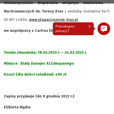
Stowarzyszenie Wspierania Inicjatyw Oświatowo –
Wychowawczych im. Teresy Kras
z siedzibą: Kościelna 5a/1,
20-307 Lublin,
www.stowarzyszenie-kras.pl
Potrzebujesz
we współpracy z Caritas Diecezji Drohiczyńskiej.
pomocy?
Termin zimowiska: 18.02.2023 r. – 24.02.2023 r.
Mi
ejsce : Biały Dunajec k/Zakopanego
Koszt (dla dzieci rolników): 450 zł
Zapisy przyjmuje (do 9 grudnia 2022 r.):
Elżbieta Mądra