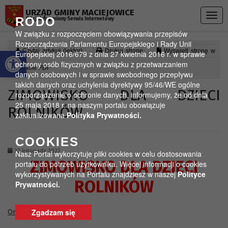
Przejdź do menu
Przejdź do stopki strony
Przejdź do głównej treści strony
URZĄD GMINY MACIEJOWICE
Togg
RODO
Oficjalny gminny Serwis Internetowy
navig
W związku z rozpoczęciem obowiązywania przepisów
Rozporządzenia Parlamentu Europejskiego i Rady Unii
Otwórz pasek narzędzi
Czytaj artykuł (lektor)
Drukuj stronę
Wyświetl stronę w
Europejskiej 2016/679 z dnia 27 kwietnia 2016 r. w sprawie
ochrony osób fizycznych w związku z przetwarzaniem
formacie PDF
danych osobowych i w sprawie swobodnego przepływu
takich danych oraz uchylenia dyrektywy 95/46/WE ogólne
ZIMOWISKO DLA DZIECI
rozporządzenie o ochronie danych, informujemy, że od dnia
25 maja 2018 r. na naszym portalu obowiązuje
ROLNIKÓW
zaktualizowana
Polityka Prywatności.
COOKIES
22 listopada 2022
Nasz Portal wykorzytuje pliki cookies w celu dostosowania
ZIMOWISKO DLA DZIECI
portalu do potrzeb użytkownika. Więcej informacji o cookies
wykorzystywanych na Portalu znajdziesz w naszej
Polityce
ROLNIKÓW
Prywatności.
Organizator:
Zgadzam się