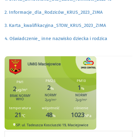
2. Informacje_dla_Rodziców_KRUS_2023_ZIMA
3. Karta_kwalifikacyjna_STOW_KRUS_2023_ZIMA
4. Oświadczenie_ inne nazwisko dziecka i rodzica