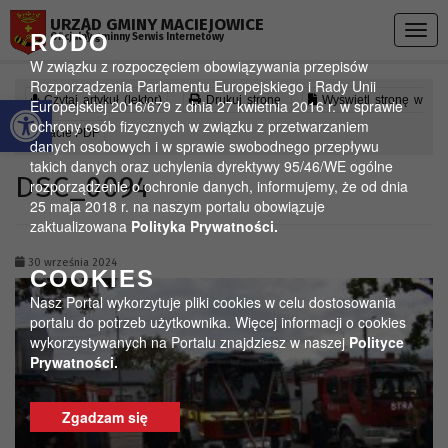
Przejdź do menu
Przejdź do stopki strony
Przejdź do głównej treści strony
URZĄD GMINY MACIEJOWICE
Togg
RODO
Oficjalny gminny Serwis Internetowy
navig
W związku z rozpoczęciem obowiązywania przepisów
Rozporządzenia Parlamentu Europejskiego i Rady Unii
Otwórz pasek narzędzi
Czytaj artykuł (lektor)
Drukuj stronę
Wyświetl stronę w
Europejskiej 2016/679 z dnia 27 kwietnia 2016 r. w sprawie
ochrony osób fizycznych w związku z przetwarzaniem
formacie PDF
danych osobowych i w sprawie swobodnego przepływu
takich danych oraz uchylenia dyrektywy 95/46/WE ogólne
DSC_0094
rozporządzenie o ochronie danych, informujemy, że od dnia
25 maja 2018 r. na naszym portalu obowiązuje
zaktualizowana
Polityka Prywatności.
30 września 2024
COOKIES
Nasz Portal wykorzytuje pliki cookies w celu dostosowania
portalu do potrzeb użytkownika. Więcej informacji o cookies
wykorzystywanych na Portalu znajdziesz w naszej
Polityce
Prywatności.
Zgadzam się