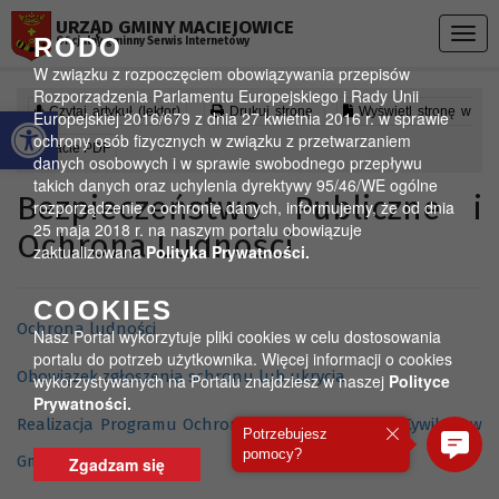
Przejdź do menu
Przejdź do stopki strony
Przejdź do głównej treści strony
URZĄD GMINY MACIEJOWICE
Togg
RODO
Oficjalny gminny Serwis Internetowy
navig
W związku z rozpoczęciem obowiązywania przepisów
Rozporządzenia Parlamentu Europejskiego i Rady Unii
Otwórz pasek narzędzi
Czytaj artykuł (lektor)
Drukuj stronę
Wyświetl stronę w
Europejskiej 2016/679 z dnia 27 kwietnia 2016 r. w sprawie
ochrony osób fizycznych w związku z przetwarzaniem
formacie PDF
danych osobowych i w sprawie swobodnego przepływu
takich danych oraz uchylenia dyrektywy 95/46/WE ogólne
Bezpieczeństwo Publiczne i
rozporządzenie o ochronie danych, informujemy, że od dnia
25 maja 2018 r. na naszym portalu obowiązuje
Ochrona Ludności
zaktualizowana
Polityka Prywatności.
COOKIES
Ochrona ludności
Nasz Portal wykorzytuje pliki cookies w celu dostosowania
portalu do potrzeb użytkownika. Więcej informacji o cookies
Obowiązek zgłoszenia schronu lub ukrycia
wykorzystywanych na Portalu znajdziesz w naszej
Polityce
Prywatności.
Realizacja Programu Ochrony Ludności i Obrony Cywilnej w
Potrzebujesz
pomocy?
Gminie Maciejowice
Zgadzam się