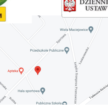
Invalid date
Zaproszenie na spotkanie informacyjne 28.09.2021
r.
Invalid date
ZAPROSZENIE NA XXIX Konkurs Kapel
i Śpiewaków Ludowych Regionów
Nadwiślańskich