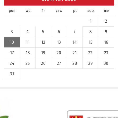
pon
wt
śr
czw
pt
sob
nie
1
2
3
4
5
6
7
8
9
10
11
12
13
14
15
16
17
18
19
20
21
22
23
24
25
26
27
28
29
30
31
x
Nadchodzące wydarzenia:
Invalid date
225 rocznica Insurekcji
Kościuszkowskiej i Bitwy pod
Maciejowicami oraz XXXV Rajd
Kościuszkowski