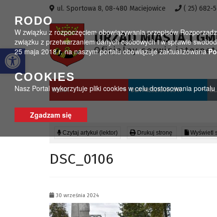
Przejdź do menu
Przejdź do stopki strony
Przejdź do głównej treści strony
ul. Sportowa 8, 08-480 Maciejowice
( 25) 682-
RODO
W związku z rozpoczęciem obowiązywania przepisów Rozporządzeni
URZĄD MIASTA I GM
związku z przetwarzaniem danych osobowych i w sprawie swobodn
Otwórz pasek narzędzi
Oficjalny serwis interne
25 maja 2018 r. na naszym portalu obowiązuje zaktualizowana
Po
COOKIES
Nasz Portal wykorzytuje pliki cookies w celu dostosowania portal
GMINA
DLA MIESZKAŃCÓW
DL
Zgadzam się
Czytaj artykuł (lektor)
Drukuj stronę
Wyświetl 
DSC_0106
30 września 2024