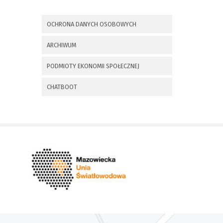
x
Nadchodzące wydarzenia:
OCHRONA DANYCH OSOBOWYCH
Invalid date
225 rocznica
ARCHIWUM
Insurekcji
Kościuszkowskiej i
PODMIOTY EKONOMII SPOŁECZNEJ
Bitwy pod
Maciejowicami oraz
XXXV Rajd
CHATBOOT
Kościuszkowski
Invalid date
Zaproszenie na spotkanie
informacyjne 28.09.2021 r.
Invalid date
ZAPROSZENIE NA
XXIX Konkurs Kapel
i Śpiewaków
Ludowych Regionów