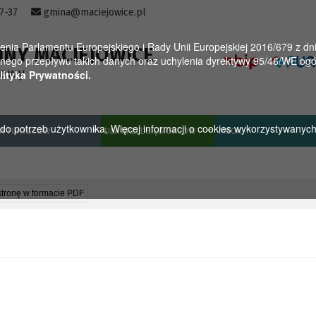
57-37
gmina@maciejowice.pl
a Parlamentu Europejskiego i Rady Unii Europejskiej 2016/679 z dnia
INY MACIEJOWICE
ego przepływu takich danych oraz uchylenia dyrektywy 95/46/WE ogól
towy
lityka Prywatności.
u do potrzeb użytkownika. Więcej informacji o cookies wykorzystywanyc
A TURYSTÓW
DLA PRZEDSIĘBIORCÓW
MGOK
stronę w formacie PDF