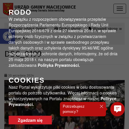
Przejdź do menu
Przejdź do stopki strony
Przejdź do głównej treści strony
URZĄD GMINY MACIEJOWICE
Togg
RODO
Oficjalny gminny Serwis Internetowy
navig
W związku z rozpoczęciem obowiązywania przepisów
Rozporządzenia Parlamentu Europejskiego i Rady Unii
Otwórz pasek narzędzi
Czytaj artykuł (lektor)
Drukuj stronę
Wyświetl stronę w
Europejskiej 2016/679 z dnia 27 kwietnia 2016 r. w sprawie
ochrony osób fizycznych w związku z przetwarzaniem
formacie PDF
danych osobowych i w sprawie swobodnego przepływu
takich danych oraz uchylenia dyrektywy 95/46/WE ogólne
DSC_0199
rozporządzenie o ochronie danych, informujemy, że od dnia
25 maja 2018 r. na naszym portalu obowiązuje
zaktualizowana
Polityka Prywatności.
30 września 2024
COOKIES
Nasz Portal wykorzytuje pliki cookies w celu dostosowania
portalu do potrzeb użytkownika. Więcej informacji o cookies
wykorzystywanych na Portalu znajdziesz w naszej
Polityce
Prywatności.
Potrzebujesz
pomocy?
Zgadzam się