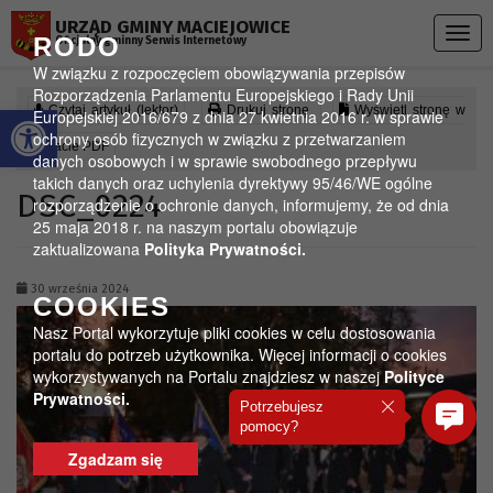
Przejdź do menu
Przejdź do stopki strony
Przejdź do głównej treści strony
URZĄD GMINY MACIEJOWICE
Togg
RODO
Oficjalny gminny Serwis Internetowy
navig
W związku z rozpoczęciem obowiązywania przepisów
Rozporządzenia Parlamentu Europejskiego i Rady Unii
Otwórz pasek narzędzi
Czytaj artykuł (lektor)
Drukuj stronę
Wyświetl stronę w
Europejskiej 2016/679 z dnia 27 kwietnia 2016 r. w sprawie
ochrony osób fizycznych w związku z przetwarzaniem
formacie PDF
danych osobowych i w sprawie swobodnego przepływu
takich danych oraz uchylenia dyrektywy 95/46/WE ogólne
DSC_0224
rozporządzenie o ochronie danych, informujemy, że od dnia
25 maja 2018 r. na naszym portalu obowiązuje
zaktualizowana
Polityka Prywatności.
30 września 2024
COOKIES
Nasz Portal wykorzytuje pliki cookies w celu dostosowania
portalu do potrzeb użytkownika. Więcej informacji o cookies
wykorzystywanych na Portalu znajdziesz w naszej
Polityce
Prywatności.
Potrzebujesz
pomocy?
Zgadzam się