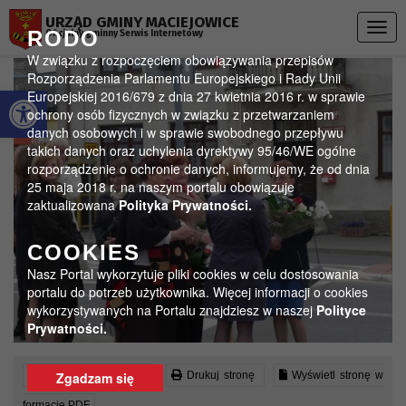
Przejdź do menu
Przejdź do stopki strony
Przejdź do głównej treści strony
URZĄD GMINY MACIEJOWICE
Togg
RODO
Oficjalny gminny Serwis Internetowy
navig
W związku z rozpoczęciem obowiązywania przepisów
Rozporządzenia Parlamentu Europejskiego i Rady Unii
Otwórz pasek narzędzi
Europejskiej 2016/679 z dnia 27 kwietnia 2016 r. w sprawie
ochrony osób fizycznych w związku z przetwarzaniem
danych osobowych i w sprawie swobodnego przepływu
takich danych oraz uchylenia dyrektywy 95/46/WE ogólne
rozporządzenie o ochronie danych, informujemy, że od dnia
25 maja 2018 r. na naszym portalu obowiązuje
zaktualizowana
Polityka Prywatności.
COOKIES
Nasz Portal wykorzytuje pliki cookies w celu dostosowania
portalu do potrzeb użytkownika. Więcej informacji o cookies
wykorzystywanych na Portalu znajdziesz w naszej
Polityce
Prywatności.
Czytaj artykuł (lektor)
Drukuj stronę
Wyświetl stronę w
Zgadzam się
formacie PDF