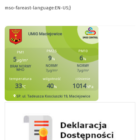
mso-fareast-language:EN-US;}