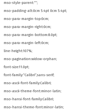
mso-style-parent:””;
mso-padding-alt:0cm 5.4pt 0cm 5.4pt;
mso-para-margin-top:0cm;
mso-para-margin-right:0cm;
mso-para-margin-bottom:8.0pt;
mso-para-margin-left:0cm;
line-height:107%;
mso-pagination:widow-orphan;
font-size:11.0pt;
font-family:”Calibri”,sans-serif;
mso-ascii-font-family:Calibri;
mso-ascii-theme-font:minor-latin;
mso-hansi-font-family:Calibri;
mso-hansi-theme-font:minor-latin;