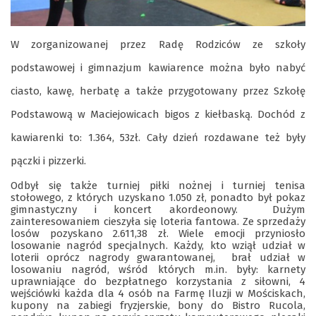
W zorganizowanej przez Radę Rodziców ze szkoły
podstawowej i gimnazjum kawiarence można było nabyć
ciasto, kawę, herbatę a także przygotowany przez Szkołę
Podstawową w Maciejowicach bigos z kiełbaską. Dochód z
kawiarenki to: 1.364, 53zł. Cały dzień rozdawane też były
pączki i pizzerki.
Odbył się także turniej piłki nożnej i turniej tenisa
stołowego, z których uzyskano 1.050 zł, ponadto był pokaz
gimnastyczny i koncert akordeonowy. Dużym
zainteresowaniem cieszyła się loteria fantowa. Ze sprzedaży
losów pozyskano 2.611,38 zł. Wiele emocji przyniosło
losowanie nagród specjalnych. Każdy, kto wziął udział w
loterii oprócz nagrody gwarantowanej, brał udział w
losowaniu nagród, wśród których m.in. były: karnety
uprawniające do bezpłatnego korzystania z siłowni, 4
wejściówki każda dla 4 osób na Farmę Iluzji w Mościskach,
kupony na zabiegi fryzjerskie, bony do Bistro Rucola,