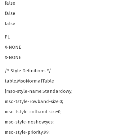
false
false
false
PL
X-NONE
X-NONE
/* Style Definitions */
table.MsoNormalTable
{mso-style-name:Standardowy;
mso-tstyle-rowband-size:0;
mso-tstyle-colband-size:0;
mso-style-noshow:yes;
mso-style-priority:99;