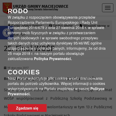
Przejdź do menu
Przejdź do stopki strony
Przejdź do głównej treści strony
URZĄD GMINY MACIEJOWICE
Togg
RODO
Oficjalny gminny Serwis Internetowy
navig
W związku z rozpoczęciem obowiązywania przepisów
Rozporządzenia Parlamentu Europejskiego i Rady Unii
Otwórz pasek narzędzi
Czytaj artykuł (lektor)
Drukuj stronę
Wyświetl stronę w
Europejskiej 2016/679 z dnia 27 kwietnia 2016 r. w sprawie
ochrony osób fizycznych w związku z przetwarzaniem
formacie PDF
danych osobowych i w sprawie swobodnego przepływu
takich danych oraz uchylenia dyrektywy 95/46/WE ogólne
25. Finał WOŚP
rozporządzenie o ochronie danych, informujemy, że od dnia
25 maja 2018 r. na naszym portalu obowiązuje
zaktualizowana
Polityka Prywatności.
19 stycznia 2017
COOKIES
Nasz Portal wykorzytuje pliki cookies w celu dostosowania
Rekord w Maciejowicach podczas 25. Finału WOŚP.
portalu do potrzeb użytkownika. Więcej informacji o cookies
wykorzystywanych na Portalu znajdziesz w naszej
Polityce
Sztab przy Publicznym Gimnazjum organizując 25. Finał
Prywatności.
WOŚP współpracował z Publiczną Szkołą Podstawową w
Maciejowicach. Liczył 56 wolontariuszy w tym 13 z Publicznej
Zgadzam się
Szkoły Podstawowej w Maciejowicach.