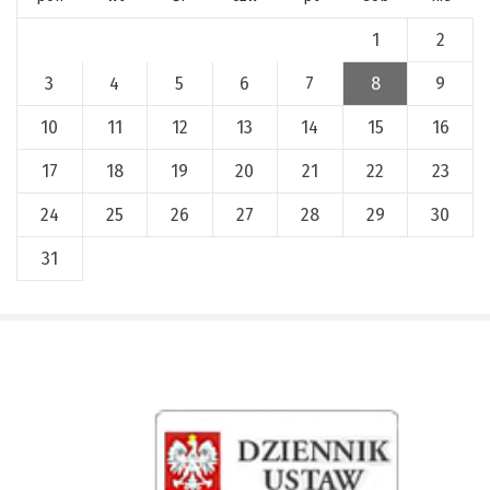
1
2
3
4
5
6
7
8
9
10
11
12
13
14
15
16
17
18
19
20
21
22
23
24
25
26
27
28
29
30
31
x
Nadchodzące wydarzenia:
Invalid date
225 rocznica Insurekcji
Kościuszkowskiej i Bitwy pod
Maciejowicami oraz XXXV Rajd
Kościuszkowski