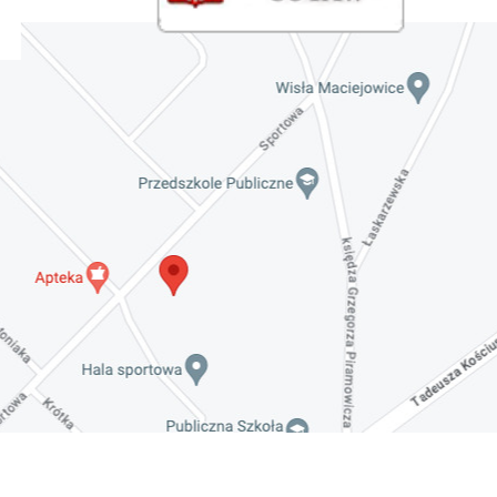
Invalid date
Zaproszenie na spotkanie informacyjne 28.09.2021
r.
Invalid date
ZAPROSZENIE NA XXIX Konkurs Kapel
i Śpiewaków Ludowych Regionów
Nadwiślańskich