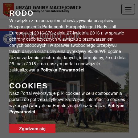
Przejdź do menu
Przejdź do stopki strony
Przejdź do głównej treści strony
URZĄD GMINY MACIEJOWICE
Togg
RODO
Oficjalny gminny Serwis Internetowy
navig
W związku z rozpoczęciem obowiązywania przepisów
Rozporządzenia Parlamentu Europejskiego i Rady Unii
Otwórz pasek narzędzi
Europejskiej 2016/679 z dnia 27 kwietnia 2016 r. w sprawie
AUTOR:
BIURO_GOK
ochrony osób fizycznych w związku z przetwarzaniem
danych osobowych i w sprawie swobodnego przepływu
takich danych oraz uchylenia dyrektywy 95/46/WE ogólne
rozporządzenie o ochronie danych, informujemy, że od dnia
25 maja 2018 r. na naszym portalu obowiązuje
zaktualizowana
Polityka Prywatności.
COOKIES
Nasz Portal wykorzytuje pliki cookies w celu dostosowania
portalu do potrzeb użytkownika. Więcej informacji o cookies
wykorzystywanych na Portalu znajdziesz w naszej
Polityce
Prywatności.
Zgadzam się