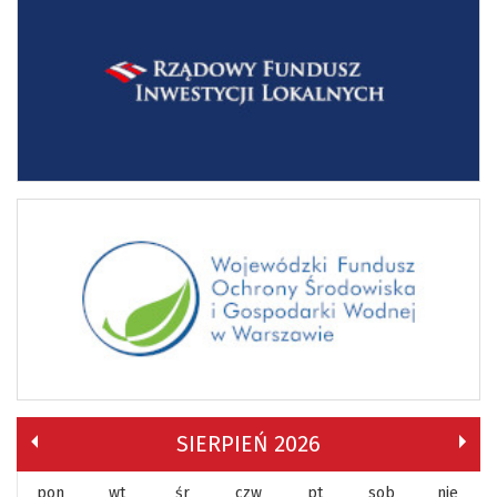
SIERPIEŃ 2026
pon
wt
śr
czw
pt
sob
nie