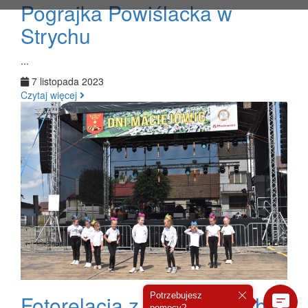
Pograjka Powiślacka w
Strychu
...
7 listopada 2023
Czytaj więcej
Fotorelacja z tegorocznych
Potrzebujesz
pomocy?