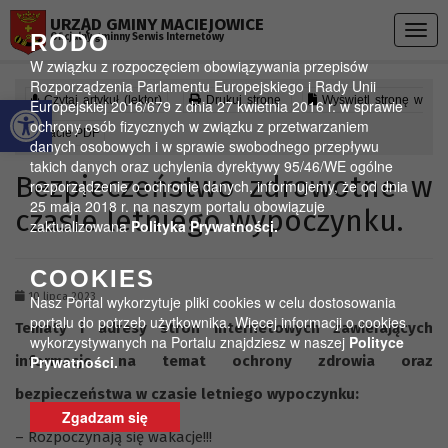
Przejdź do menu
Przejdź do stopki strony
Przejdź do głównej treści strony
URZĄD GMINY MACIEJOWICE
Togg
RODO
Oficjalny gminny Serwis Internetowy
navig
W związku z rozpoczęciem obowiązywania przepisów
Rozporządzenia Parlamentu Europejskiego i Rady Unii
Otwórz pasek narzędzi
Czytaj artykuł (lektor)
Drukuj stronę
Wyświetl stronę w
Europejskiej 2016/679 z dnia 27 kwietnia 2016 r. w sprawie
ochrony osób fizycznych w związku z przetwarzaniem
formacie PDF
danych osobowych i w sprawie swobodnego przepływu
takich danych oraz uchylenia dyrektywy 95/46/WE ogólne
Bezpieczeństwo zdrowotne w
rozporządzenie o ochronie danych, informujemy, że od dnia
25 maja 2018 r. na naszym portalu obowiązuje
czasie letniego wypoczynku.
zaktualizowana
Polityka Prywatności.
COOKIES
10 lipca 2023
Nasz Portal wykorzytuje pliki cookies w celu dostosowania
portalu do potrzeb użytkownika. Więcej informacji o cookies
Tematy i adresy stron internetowych zawierających
wykorzystywanych na Portalu znajdziesz w naszej
Polityce
informacje na temat ochrony zdrowia oraz
Prywatności.
bezpieczeństwa w czasie letniego wypoczynku:
Zgadzam się
– Rozpoczynają się wakacje!!!