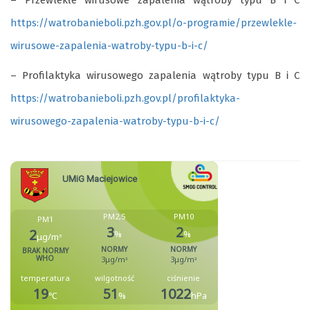
– Przewlekłe wirusowe zapalenia wątroby typu B i C
https://watrobanieboli.pzh.gov.pl/o-programie/przewlekle-
wirusowe-zapalenia-watroby-typu-b-i-c/
– Profilaktyka wirusowego zapalenia wątroby typu B i C
https://watrobanieboli.pzh.gov.pl/profilaktyka-
wirusowego-zapalenia-watroby-typu-b-i-c/