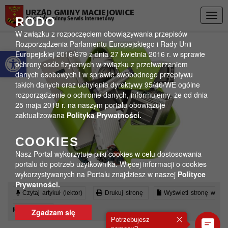
Przejdź do menu
Przejdź do stopki strony
Przejdź do głównej treści strony
URZĄD GMINY MACIEJOWICE
Togg
RODO
Oficjalny gminny Serwis Internetowy
navig
W związku z rozpoczęciem obowiązywania przepisów
Rozporządzenia Parlamentu Europejskiego i Rady Unii
Otwórz pasek narzędzi
Europejskiej 2016/679 z dnia 27 kwietnia 2016 r. w sprawie
ochrony osób fizycznych w związku z przetwarzaniem
danych osobowych i w sprawie swobodnego przepływu
takich danych oraz uchylenia dyrektywy 95/46/WE ogólne
rozporządzenie o ochronie danych, informujemy, że od dnia
25 maja 2018 r. na naszym portalu obowiązuje
zaktualizowana
Polityka Prywatności.
COOKIES
Nasz Portal wykorzytuje pliki cookies w celu dostosowania
portalu do potrzeb użytkownika. Więcej informacji o cookies
wykorzystywanych na Portalu znajdziesz w naszej
Polityce
Prywatności.
Czytaj artykuł (lektor)
Drukuj stronę
Wyświetl stronę w
formacie PDF
Zgadzam się
Potrzebujesz