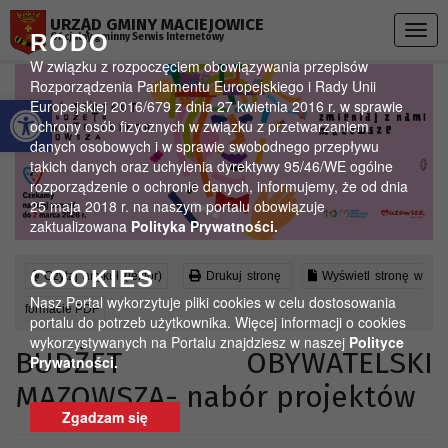
Przejdź do menu
Przejdź do stopki strony
Przejdź do głównej treści strony
URZĄD GMINY MACIEJOWICE
Togg
RODO
Oficjalny gminny Serwis Internetowy
navig
W związku z rozpoczęciem obowiązywania przepisów
Rozporządzenia Parlamentu Europejskiego i Rady Unii
Otwórz pasek narzędzi
Europejskiej 2016/679 z dnia 27 kwietnia 2016 r. w sprawie
ochrony osób fizycznych w związku z przetwarzaniem
danych osobowych i w sprawie swobodnego przepływu
takich danych oraz uchylenia dyrektywy 95/46/WE ogólne
rozporządzenie o ochronie danych, informujemy, że od dnia
25 maja 2018 r. na naszym portalu obowiązuje
zaktualizowana
Polityka Prywatności.
COOKIES
Czytaj artykuł (lektor)
Drukuj stronę
Wyświetl stronę w
Nasz Portal wykorzytuje pliki cookies w celu dostosowania
formacie PDF
portalu do potrzeb użytkownika. Więcej informacji o cookies
wykorzystywanych na Portalu znajdziesz w naszej
Polityce
BUDŻET OBYWATELSKI
Prywatności.
MAZOWSZA- nabór projektów
Zgadzam się