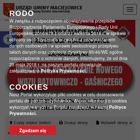
Przejdź do menu
Przejdź do stopki strony
Przejdź do głównej treści strony
URZĄD GMINY MACIEJOWICE
Togg
RODO
Oficjalny gminny Serwis Internetowy
navig
W związku z rozpoczęciem obowiązywania przepisów
Rozporządzenia Parlamentu Europejskiego i Rady Unii
Otwórz pasek narzędzi
Europejskiej 2016/679 z dnia 27 kwietnia 2016 r. w sprawie
ochrony osób fizycznych w związku z przetwarzaniem
danych osobowych i w sprawie swobodnego przepływu
takich danych oraz uchylenia dyrektywy 95/46/WE ogólne
rozporządzenie o ochronie danych, informujemy, że od dnia
25 maja 2018 r. na naszym portalu obowiązuje
zaktualizowana
Polityka Prywatności.
COOKIES
Nasz Portal wykorzytuje pliki cookies w celu dostosowania
portalu do potrzeb użytkownika. Więcej informacji o cookies
wykorzystywanych na Portalu znajdziesz w naszej
Polityce
Prywatności.
Czytaj artykuł (lektor)
Drukuj stronę
Wyświetl stronę w
Zgadzam się
formacie PDF