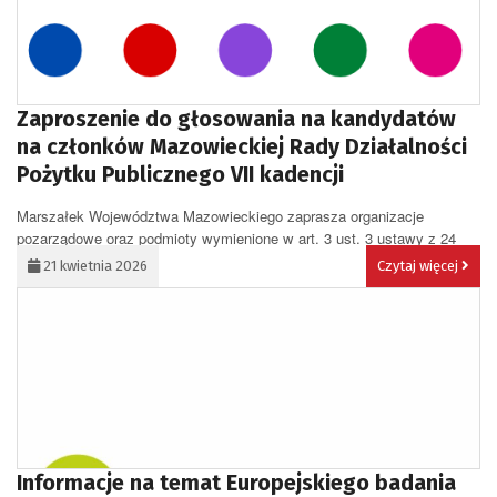
Zaproszenie do głosowania na kandydatów
na członków Mazowieckiej Rady Działalności
Pożytku Publicznego VII kadencji
Marszałek Województwa Mazowieckiego zaprasza organizacje
pozarządowe oraz podmioty wymienione w art. 3 ust. 3 ustawy z 24
kwietnia 2003 r. o...
21 kwietnia 2026
Czytaj więcej
Informacje na temat Europejskiego badania