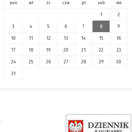
pon
wt
śr
czw
pt
sob
nie
1
2
3
4
5
6
7
8
9
10
11
12
13
14
15
16
17
18
19
20
21
22
23
24
25
26
27
28
29
30
31
x
Nadchodzące wydarzenia:
Invalid date
225 rocznica Insurekcji
Kościuszkowskiej i Bitwy pod
Maciejowicami oraz XXXV Rajd
Kościuszkowski