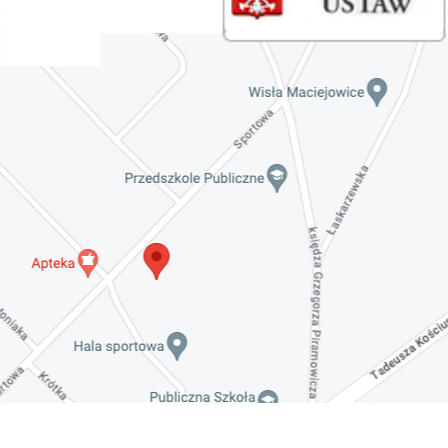
Invalid date
Zaproszenie na spotkanie informacyjne 28.09.2021
r.
Invalid date
ZAPROSZENIE NA XXIX Konkurs Kapel
i Śpiewaków Ludowych Regionów
Nadwiślańskich