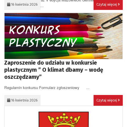
16 kwietnia 2026
Czytaj więcej
wyjątkowe inicjatywy,...
Zaproszenie do udziału w konkursie
plastycznym ” O klimat dbamy – wodę
oszczędzamy”
Regulamin konkursu Formularz zgłoszeniowy ...
16 kwietnia 2026
Czytaj więcej