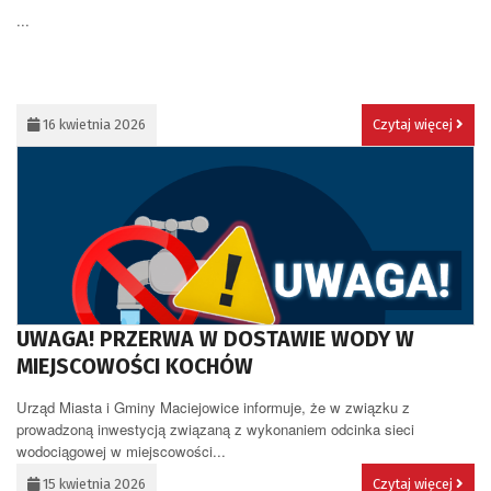
...
16 kwietnia 2026
Czytaj więcej
UWAGA! PRZERWA W DOSTAWIE WODY W
MIEJSCOWOŚCI KOCHÓW
Urząd Miasta i Gminy Maciejowice informuje, że w związku z
prowadzoną inwestycją związaną z wykonaniem odcinka sieci
wodociągowej w miejscowości...
15 kwietnia 2026
Czytaj więcej