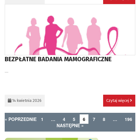
BEZPŁATNE BADANIA MAMOGRAFICZNE
...
14 kwietnia 2026
Czytaj więcej
« POPRZEDNIE
1
…
4
5
6
7
8
…
196
NASTĘPNE »