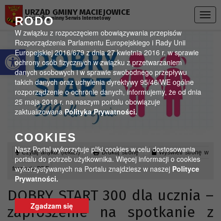
Przejdź do menu
Przejdź do stopki strony
Przejdź do głównej treści strony
URZĄD GMINY MACIEJOWICE
Togg
RODO
Oficjalny gminny Serwis Internetowy
navig
W związku z rozpoczęciem obowiązywania przepisów
Rozporządzenia Parlamentu Europejskiego i Rady Unii
Otwórz pasek narzędzi
Europejskiej 2016/679 z dnia 27 kwietnia 2016 r. w sprawie
ochrony osób fizycznych w związku z przetwarzaniem
danych osobowych i w sprawie swobodnego przepływu
takich danych oraz uchylenia dyrektywy 95/46/WE ogólne
rozporządzenie o ochronie danych, informujemy, że od dnia
25 maja 2018 r. na naszym portalu obowiązuje
zaktualizowana
Polityka Prywatności.
COOKIES
Nasz Portal wykorzytuje pliki cookies w celu dostosowania
Czytaj artykuł (lektor)
Drukuj stronę
Wyświetl stronę w
portalu do potrzeb użytkownika. Więcej informacji o cookies
wykorzystywanych na Portalu znajdziesz w naszej
Polityce
formacie PDF
Prywatności.
DOBRY START 300 dla ucznia –
Zgadzam się
zaproszenie na spotkanie z