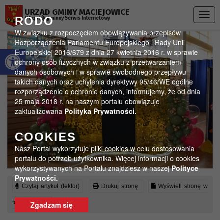
Przejdź do menu
Przejdź do stopki strony
Przejdź do głównej treści strony
URZĄD GMINY MACIEJOWICE
Togg
RODO
Oficjalny gminny Serwis Internetowy
navig
W związku z rozpoczęciem obowiązywania przepisów
Rozporządzenia Parlamentu Europejskiego i Rady Unii
Otwórz pasek narzędzi
Europejskiej 2016/679 z dnia 27 kwietnia 2016 r. w sprawie
ochrony osób fizycznych w związku z przetwarzaniem
danych osobowych i w sprawie swobodnego przepływu
takich danych oraz uchylenia dyrektywy 95/46/WE ogólne
rozporządzenie o ochronie danych, informujemy, że od dnia
25 maja 2018 r. na naszym portalu obowiązuje
zaktualizowana
Polityka Prywatności.
COOKIES
Nasz Portal wykorzytuje pliki cookies w celu dostosowania
portalu do potrzeb użytkownika. Więcej informacji o cookies
wykorzystywanych na Portalu znajdziesz w naszej
Polityce
Prywatności.
Czytaj artykuł (lektor)
Drukuj stronę
Wyświetl stronę w
formacie PDF
Zgadzam się