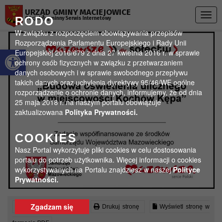
Przejdź do menu
Przejdź do stopki strony
Przejdź do głównej treści strony
URZĄD GMINY MACIEJOWICE
Togg
RODO
Oficjalny gminny Serwis Internetowy
navig
W związku z rozpoczęciem obowiązywania przepisów
Rozporządzenia Parlamentu Europejskiego i Rady Unii
Otwórz pasek narzędzi
Europejskiej 2016/679 z dnia 27 kwietnia 2016 r. w sprawie
ochrony osób fizycznych w związku z przetwarzaniem
danych osobowych i w sprawie swobodnego przepływu
takich danych oraz uchylenia dyrektywy 95/46/WE ogólne
rozporządzenie o ochronie danych, informujemy, że od dnia
25 maja 2018 r. na naszym portalu obowiązuje
zaktualizowana
Polityka Prywatności.
COOKIES
Nasz Portal wykorzytuje pliki cookies w celu dostosowania
portalu do potrzeb użytkownika. Więcej informacji o cookies
wykorzystywanych na Portalu znajdziesz w naszej
Polityce
Prywatności.
Zgadzam się
Czytaj artykuł (lektor)
Drukuj stronę
Wyświetl stronę w