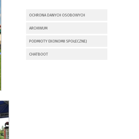
x
Nadchodzące wydarzenia:
OCHRONA DANYCH OSOBOWYCH
Invalid date
225 rocznica
ARCHIWUM
Insurekcji
Kościuszkowskiej i
PODMIOTY EKONOMII SPOŁECZNEJ
Bitwy pod
Maciejowicami oraz
XXXV Rajd
CHATBOOT
Kościuszkowski
Invalid date
Zaproszenie na spotkanie
informacyjne 28.09.2021 r.
Invalid date
ZAPROSZENIE NA
XXIX Konkurs Kapel
i Śpiewaków
Ludowych Regionów