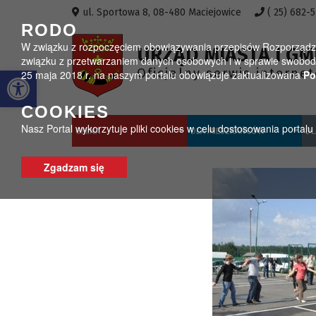
Przejdź do menu
Przejdź do stopki strony
Przejdź do głównej treści strony
ul. Sportowa 8, 08-480 Maciejowice
( 25) 682-
RODO
W związku z rozpoczęciem obowiązywania przepisów Rozporządzeni
URZĄD MIASTA I GM
związku z przetwarzaniem danych osobowych i w sprawie swobodn
Otwórz pasek narzędzi
Oficjalny serwis interne
25 maja 2018 r. na naszym portalu obowiązuje zaktualizowana
Po
COOKIES
Nasz Portal wykorzytuje pliki cookies w celu dostosowania portal
GMINA
DLA MIESZKAŃCÓW
DL
Zgadzam się