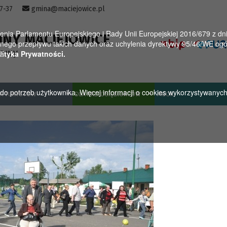
57-37
gmina@maciejowice.pl
a Parlamentu Europejskiego i Rady Unii Europejskiej 2016/679 z dnia
INY MACIEJOWICE
ego przepływu takich danych oraz uchylenia dyrektywy 95/46/WE ogól
towy
lityka Prywatności.
u do potrzeb użytkownika. Więcej informacji o cookies wykorzystywanyc
A TURYSTÓW
DLA PRZEDSIĘBIORCÓW
MGOK