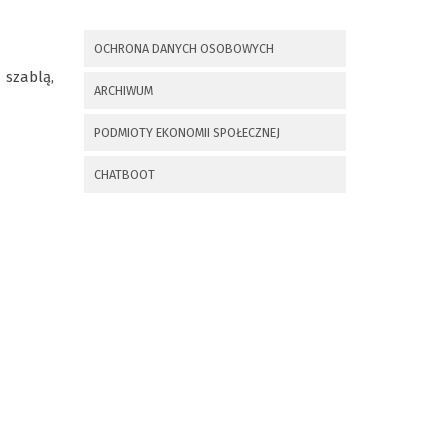
x
Nadchodzące wydarzenia:
OCHRONA DANYCH OSOBOWYCH
Invalid date
225 rocznica
 szablą,
ARCHIWUM
Insurekcji
Kościuszkowskiej i
PODMIOTY EKONOMII SPOŁECZNEJ
Bitwy pod
Maciejowicami oraz
XXXV Rajd
CHATBOOT
Kościuszkowski
Invalid date
Zaproszenie na spotkanie
informacyjne 28.09.2021 r.
Invalid date
ZAPROSZENIE NA
XXIX Konkurs Kapel
i Śpiewaków
Ludowych Regionów