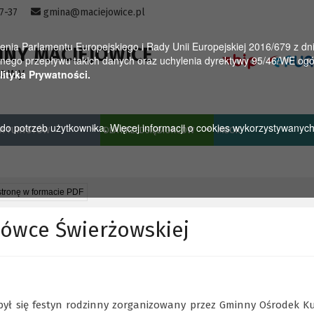
57-37
gmina@maciejowice.pl
a Parlamentu Europejskiego i Rady Unii Europejskiej 2016/679 z dnia
INY MACIEJOWICE
ego przepływu takich danych oraz uchylenia dyrektywy 95/46/WE ogól
towy
lityka Prywatności.
u do potrzeb użytkownika. Więcej informacji o cookies wykorzystywanyc
A TURYSTÓW
DLA PRZEDSIĘBIORCÓW
MGOK
stronę w formacie PDF
iówce Świerżowskiej
dbył się festyn rodzinny zorganizowany przez Gminny Ośrodek K