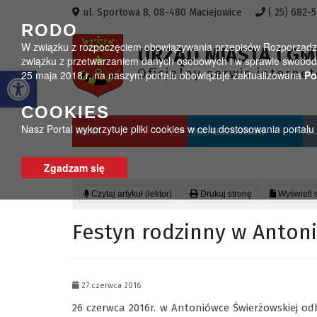
Przejdź do menu
Przejdź do stopki strony
Przejdź do głównej treści strony
ul. Sportowa 8, 08-480 Maciejowice
( 25) 682-
RODO
W związku z rozpoczęciem obowiązywania przepisów Rozporządzeni
URZĄD MIASTA I GM
związku z przetwarzaniem danych osobowych i w sprawie swobodn
Otwórz pasek narzędzi
Oficjalny serwis interne
25 maja 2018 r. na naszym portalu obowiązuje zaktualizowana
Po
COOKIES
Nasz Portal wykorzytuje pliki cookies w celu dostosowania portal
GMINA
DLA MIESZKAŃCÓW
DL
Zgadzam się
Czytaj artykuł (lektor)
Drukuj stronę
Wyświetl 
Festyn rodzinny w Anton
27 czerwca 2016
26 czerwca 2016r. w Antoniówce Świerżowskiej o