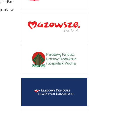
h. – Pan
ltury w