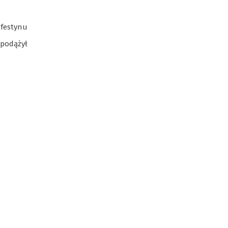
Nadwiślańskich
 festynu
 podążył