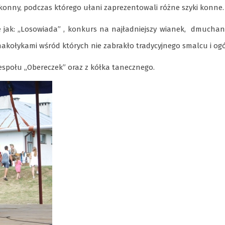
onny, podczas którego ułani zaprezentowali różne szyki konne.
ie jak: „Losowiada” , konkurs na najładniejszy wianek, dmucha
 smakołykami wśród których nie zabrakło tradycyjnego smalcu i og
zespołu „Obereczek” oraz z kółka tanecznego.