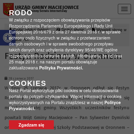
Przejdź do menu
Przejdź do stopki strony
Przejdź do głównej treści strony
URZĄD GMINY MACIEJOWICE
Togg
RODO
Oficjalny gminny Serwis Internetowy
navig
W związku z rozpoczęciem obowiązywania przepisów
Rozporządzenia Parlamentu Europejskiego i Rady Unii
Otwórz pasek narzędzi
Czytaj artykuł (lektor)
Drukuj stronę
Wyświetl stronę w
Europejskiej 2016/679 z dnia 27 kwietnia 2016 r. w sprawie
ochrony osób fizycznych w związku z przetwarzaniem
formacie PDF
danych osobowych i w sprawie swobodnego przepływu
takich danych oraz uchylenia dyrektywy 95/46/WE ogólne
Festyn Rodzinny w Oronnem
rozporządzenie o ochronie danych, informujemy, że od dnia
25 maja 2018 r. na naszym portalu obowiązuje
zaktualizowana
Polityka Prywatności.
28 czerwca 2017
COOKIES
W dniu 25 czerwca 2017r. w Oronnem odbył się Festyn
Nasz Portal wykorzytuje pliki cookies w celu dostosowania
portalu do potrzeb użytkownika. Więcej informacji o cookies
Rodzinny. Na terenie szkoły licznie zgromadzili się
wykorzystywanych na Portalu znajdziesz w naszej
Polityce
mieszkańcy całej gminy. Wszystkich uczestników festynu
Prywatności.
powitali Wójt Gminy Maciejowice – Pan Sylwester Dymiński
Zgadzam się
oraz Dyrektor Publicznej Szkoły Podstawowej w Oronnem –