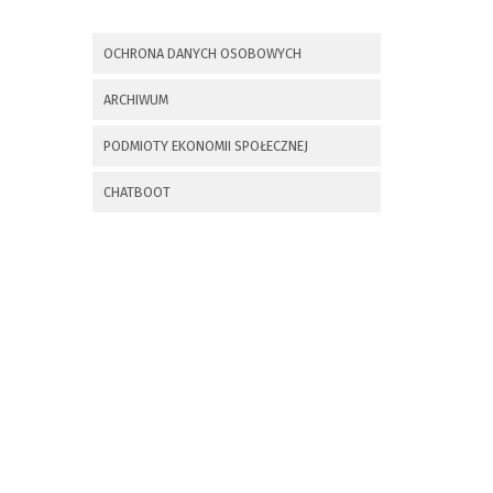
x
Nadchodzące wydarzenia:
OCHRONA DANYCH OSOBOWYCH
Invalid date
225 rocznica
ARCHIWUM
Insurekcji
Kościuszkowskiej i
PODMIOTY EKONOMII SPOŁECZNEJ
Bitwy pod
Maciejowicami oraz
XXXV Rajd
CHATBOOT
Kościuszkowski
Invalid date
Zaproszenie na spotkanie
informacyjne 28.09.2021 r.
Invalid date
ZAPROSZENIE NA
XXIX Konkurs Kapel
i Śpiewaków
Ludowych Regionów