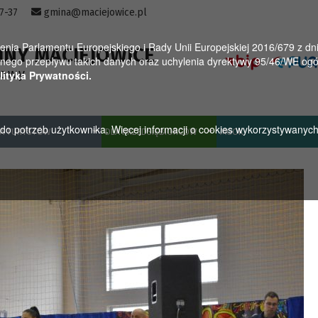
57-37
gmina@maciejowice.pl
a Parlamentu Europejskiego i Rady Unii Europejskiej 2016/679 z dnia
INY MACIEJOWICE
ego przepływu takich danych oraz uchylenia dyrektywy 95/46/WE ogól
towy
lityka Prywatności.
u do potrzeb użytkownika. Więcej informacji o cookies wykorzystywanyc
A TURYSTÓW
DLA PRZEDSIĘBIORCÓW
MGOK