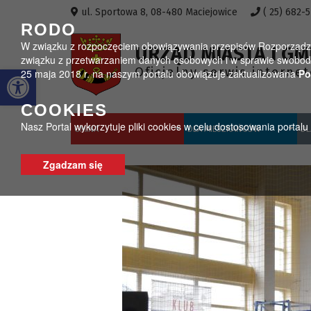
Przejdź do menu
Przejdź do stopki strony
Przejdź do głównej treści strony
ul. Sportowa 8, 08-480 Maciejowice
( 25) 682-
RODO
W związku z rozpoczęciem obowiązywania przepisów Rozporządzeni
URZĄD MIASTA I GM
związku z przetwarzaniem danych osobowych i w sprawie swobodn
Otwórz pasek narzędzi
Oficjalny serwis interne
25 maja 2018 r. na naszym portalu obowiązuje zaktualizowana
Po
COOKIES
Nasz Portal wykorzytuje pliki cookies w celu dostosowania portal
GMINA
DLA MIESZKAŃCÓW
DL
Zgadzam się