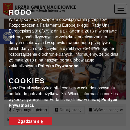
Przejdź do menu
Przejdź do stopki strony
Przejdź do głównej treści strony
URZĄD GMINY MACIEJOWICE
Togg
RODO
Oficjalny gminny Serwis Internetowy
navig
W związku z rozpoczęciem obowiązywania przepisów
Rozporządzenia Parlamentu Europejskiego i Rady Unii
Otwórz pasek narzędzi
Europejskiej 2016/679 z dnia 27 kwietnia 2016 r. w sprawie
ochrony osób fizycznych w związku z przetwarzaniem
danych osobowych i w sprawie swobodnego przepływu
takich danych oraz uchylenia dyrektywy 95/46/WE ogólne
rozporządzenie o ochronie danych, informujemy, że od dnia
25 maja 2018 r. na naszym portalu obowiązuje
zaktualizowana
Polityka Prywatności.
COOKIES
Nasz Portal wykorzytuje pliki cookies w celu dostosowania
portalu do potrzeb użytkownika. Więcej informacji o cookies
wykorzystywanych na Portalu znajdziesz w naszej
Polityce
Prywatności.
Czytaj artykuł (lektor)
Drukuj stronę
Wyświetl stronę w
formacie PDF
Zgadzam się