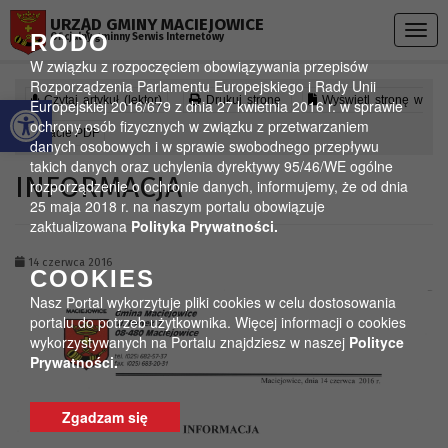
Przejdź do menu
Przejdź do stopki strony
Przejdź do głównej treści strony
URZĄD GMINY MACIEJOWICE
Togg
RODO
Oficjalny gminny Serwis Internetowy
navig
W związku z rozpoczęciem obowiązywania przepisów
Rozporządzenia Parlamentu Europejskiego i Rady Unii
Otwórz pasek narzędzi
Czytaj artykuł (lektor)
Drukuj stronę
Wyświetl stronę w
Europejskiej 2016/679 z dnia 27 kwietnia 2016 r. w sprawie
ochrony osób fizycznych w związku z przetwarzaniem
formacie PDF
danych osobowych i w sprawie swobodnego przepływu
takich danych oraz uchylenia dyrektywy 95/46/WE ogólne
INFORMACJA
rozporządzenie o ochronie danych, informujemy, że od dnia
25 maja 2018 r. na naszym portalu obowiązuje
zaktualizowana
Polityka Prywatności.
14 czerwca 2016
COOKIES
Nasz Portal wykorzytuje pliki cookies w celu dostosowania
portalu do potrzeb użytkownika. Więcej informacji o cookies
wykorzystywanych na Portalu znajdziesz w naszej
Polityce
Prywatności.
Zgadzam się