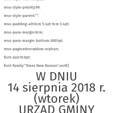
mso-style-priority:99;
mso-style-parent:””;
mso-padding-alt:0cm 5.4pt 0cm 5.4pt;
mso-para-margin:0cm;
mso-para-margin-bottom:.0001pt;
mso-pagination:widow-orphan;
font-size:10.0pt;
font-family:”Times New Roman”,serif;}
W DNIU
14 sierpnia 2018 r.
(wtorek)
URZĄD GMINY