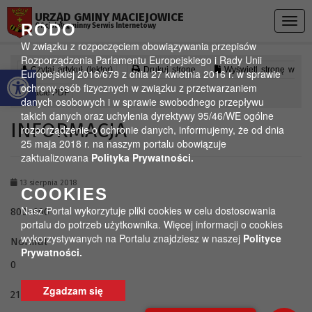
Przejdź do menu
Przejdź do stopki strony
Przejdź do głównej treści strony
URZĄD GMINY MACIEJOWICE
Togg
RODO
Oficjalny gminny Serwis Internetowy
navig
W związku z rozpoczęciem obowiązywania przepisów
Rozporządzenia Parlamentu Europejskiego i Rady Unii
Otwórz pasek narzędzi
Czytaj artykuł (lektor)
Drukuj stronę
Wyświetl stronę w
Europejskiej 2016/679 z dnia 27 kwietnia 2016 r. w sprawie
ochrony osób fizycznych w związku z przetwarzaniem
formacie PDF
danych osobowych i w sprawie swobodnego przepływu
takich danych oraz uchylenia dyrektywy 95/46/WE ogólne
INFORMACJA
rozporządzenie o ochronie danych, informujemy, że od dnia
25 maja 2018 r. na naszym portalu obowiązuje
zaktualizowana
Polityka Prywatności.
13 sierpnia 2018
COOKIES
Nasz Portal wykorzytuje pliki cookies w celu dostosowania
800×600
portalu do potrzeb użytkownika. Więcej informacji o cookies
wykorzystywanych na Portalu znajdziesz w naszej
Polityce
Normal
Prywatności.
0
Zgadzam się
21