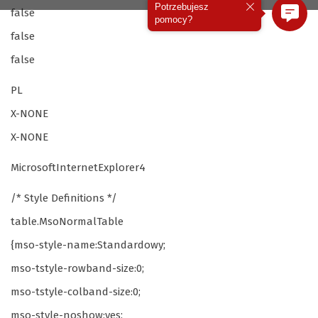
Potrzebujesz
false
pomocy?
false
false
PL
X-NONE
X-NONE
MicrosoftInternetExplorer4
/* Style Definitions */
table.MsoNormalTable
{mso-style-name:Standardowy;
mso-tstyle-rowband-size:0;
mso-tstyle-colband-size:0;
mso-style-noshow:yes;