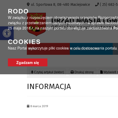
Przejdź do menu
Przejdź do stopki strony
Przejdź do głównej treści strony
ul. Sportowa 8, 08-480 Maciejowice
( 25) 682-
RODO
W związku z rozpoczęciem obowiązywania przepisów Rozporządzeni
URZĄD MIASTA I GM
związku z przetwarzaniem danych osobowych i w sprawie swobodn
Otwórz pasek narzędzi
Oficjalny serwis interne
25 maja 2018 r. na naszym portalu obowiązuje zaktualizowana
Po
COOKIES
Nasz Portal wykorzytuje pliki cookies w celu dostosowania portal
GMINA
DLA MIESZKAŃCÓW
DL
Zgadzam się
Czytaj artykuł (lektor)
Drukuj stronę
Wyświetl 
INFORMACJA
8 marca 2019