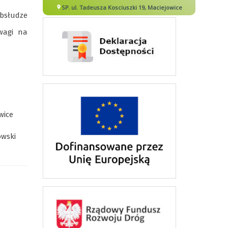
obsłudze
wagi na
wice
owski