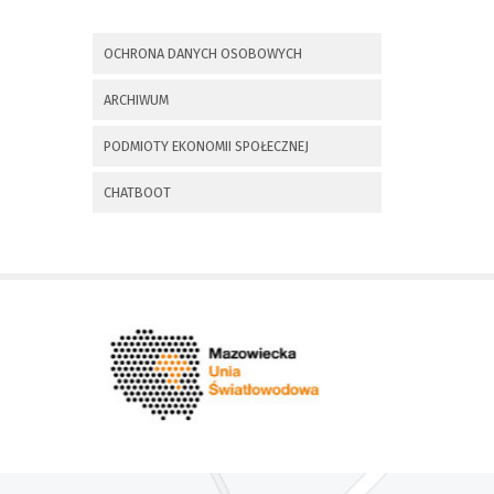
x
Nadchodzące wydarzenia:
OCHRONA DANYCH OSOBOWYCH
Invalid date
225 rocznica
ARCHIWUM
Insurekcji
Kościuszkowskiej i
PODMIOTY EKONOMII SPOŁECZNEJ
Bitwy pod
Maciejowicami oraz
XXXV Rajd
CHATBOOT
Kościuszkowski
Invalid date
Zaproszenie na spotkanie
informacyjne 28.09.2021 r.
Invalid date
ZAPROSZENIE NA
XXIX Konkurs Kapel
i Śpiewaków
Ludowych Regionów