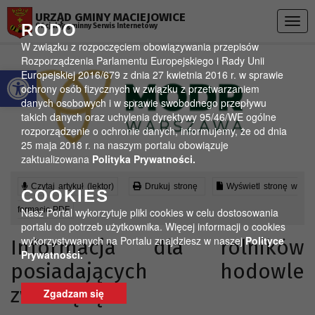
Przejdź do menu
Przejdź do stopki strony
Przejdź do głównej treści strony
URZĄD GMINY MACIEJOWICE
Togg
RODO
Oficjalny gminny Serwis Internetowy
navig
W związku z rozpoczęciem obowiązywania przepisów
Rozporządzenia Parlamentu Europejskiego i Rady Unii
Otwórz pasek narzędzi
Europejskiej 2016/679 z dnia 27 kwietnia 2016 r. w sprawie
ochrony osób fizycznych w związku z przetwarzaniem
danych osobowych i w sprawie swobodnego przepływu
takich danych oraz uchylenia dyrektywy 95/46/WE ogólne
rozporządzenie o ochronie danych, informujemy, że od dnia
25 maja 2018 r. na naszym portalu obowiązuje
zaktualizowana
Polityka Prywatności.
Czytaj artykuł (lektor)
Drukuj stronę
Wyświetl stronę w
COOKIES
formacie PDF
Nasz Portal wykorzytuje pliki cookies w celu dostosowania
portalu do potrzeb użytkownika. Więcej informacji o cookies
wykorzystywanych na Portalu znajdziesz w naszej
Polityce
Informacja dla rolników
Prywatności.
posiadających hodowle
zwierzęcą.
Zgadzam się