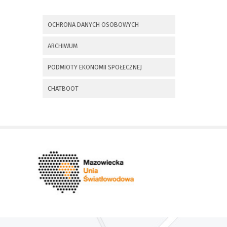
x
Nadchodzące wydarzenia:
OCHRONA DANYCH OSOBOWYCH
Invalid date
225 rocznica
ARCHIWUM
Insurekcji
Kościuszkowskiej i
PODMIOTY EKONOMII SPOŁECZNEJ
Bitwy pod
Maciejowicami oraz
XXXV Rajd
CHATBOOT
Kościuszkowski
Invalid date
Zaproszenie na spotkanie
informacyjne 28.09.2021 r.
Invalid date
ZAPROSZENIE NA
XXIX Konkurs Kapel
i Śpiewaków
Ludowych Regionów