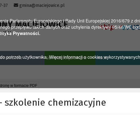
57-37
gmina@maciejowice.pl
a Parlamentu Europejskiego i Rady Unii Europejskiej 2016/679 z dnia
INY MACIEJOWICE
ego przepływu takich danych oraz uchylenia dyrektywy 95/46/WE ogól
towy
lityka Prywatności.
u do potrzeb użytkownika. Więcej informacji o cookies wykorzystywanyc
A TURYSTÓW
DLA PRZEDSIĘBIORCÓW
MGOK
stronę w formacie PDF
– szkolenie chemizacyjne