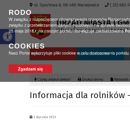
Przejdź do menu
Przejdź do stopki strony
Przejdź do głównej treści strony
ul. Sportowa 8, 08-480 Maciejowice
( 25) 682-
RODO
W związku z rozpoczęciem obowiązywania przepisów Rozporządzeni
URZĄD MIASTA I GM
związku z przetwarzaniem danych osobowych i w sprawie swobodn
Otwórz pasek narzędzi
Oficjalny serwis interne
25 maja 2018 r. na naszym portalu obowiązuje zaktualizowana
Po
COOKIES
Nasz Portal wykorzytuje pliki cookies w celu dostosowania portal
GMINA
DLA MIESZKAŃCÓW
DL
Zgadzam się
Czytaj artykuł (lektor)
Drukuj stronę
Wyświetl 
Informacja dla rolników 
3 stycznia 2023