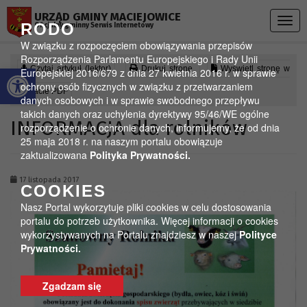
Przejdź do menu
Przejdź do stopki strony
Przejdź do głównej treści strony
URZĄD GMINY MACIEJOWICE
Togg
RODO
Oficjalny gminny Serwis Internetowy
navig
W związku z rozpoczęciem obowiązywania przepisów
Rozporządzenia Parlamentu Europejskiego i Rady Unii
Otwórz pasek narzędzi
Czytaj artykuł (lektor)
Drukuj stronę
Wyświetl stronę w
Europejskiej 2016/679 z dnia 27 kwietnia 2016 r. w sprawie
ochrony osób fizycznych w związku z przetwarzaniem
formacie PDF
danych osobowych i w sprawie swobodnego przepływu
takich danych oraz uchylenia dyrektywy 95/46/WE ogólne
INFORMACJA dla rolników
rozporządzenie o ochronie danych, informujemy, że od dnia
25 maja 2018 r. na naszym portalu obowiązuje
zaktualizowana
Polityka Prywatności.
17 listopada 2017
COOKIES
Nasz Portal wykorzytuje pliki cookies w celu dostosowania
portalu do potrzeb użytkownika. Więcej informacji o cookies
wykorzystywanych na Portalu znajdziesz w naszej
Polityce
Prywatności.
Zgadzam się