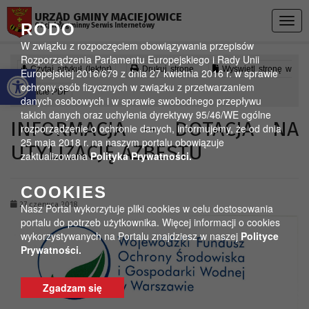
Przejdź do menu
Przejdź do stopki strony
Przejdź do głównej treści strony
URZĄD GMINY MACIEJOWICE
Togg
RODO
Oficjalny gminny Serwis Internetowy
navig
W związku z rozpoczęciem obowiązywania przepisów
Rozporządzenia Parlamentu Europejskiego i Rady Unii
Otwórz pasek narzędzi
Czytaj artykuł (lektor)
Drukuj stronę
Wyświetl stronę w
Europejskiej 2016/679 z dnia 27 kwietnia 2016 r. w sprawie
ochrony osób fizycznych w związku z przetwarzaniem
formacie PDF
danych osobowych i w sprawie swobodnego przepływu
takich danych oraz uchylenia dyrektywy 95/46/WE ogólne
INFORMACJA – DOTACJA NA
rozporządzenie o ochronie danych, informujemy, że od dnia
25 maja 2018 r. na naszym portalu obowiązuje
UTYLIZACJĘ AZBESTU
zaktualizowana
Polityka Prywatności.
COOKIES
27 czerwca 2018
Nasz Portal wykorzytuje pliki cookies w celu dostosowania
portalu do potrzeb użytkownika. Więcej informacji o cookies
wykorzystywanych na Portalu znajdziesz w naszej
Polityce
Prywatności.
Zgadzam się