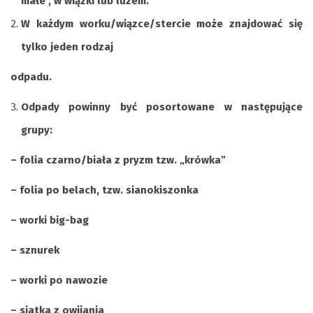
małe , w wiązki lub luzem.
W każdym worku/wiązce/stercie może znajdować się
tylko jeden rodzaj
odpadu.
Odpady powinny być posortowane w następujące
grupy:
– folia czarno/biała z pryzm tzw. „krówka”
– folia po belach, tzw. sianokiszonka
– worki big-bag
– sznurek
– worki po nawozie
– siatka z owijania