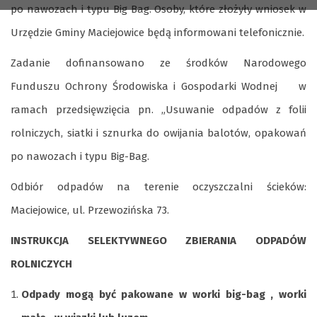
po nawozach i typu Big Bag. Osoby, które złożyły wniosek w
Urzędzie Gminy Maciejowice będą informowani telefonicznie.
Zadanie dofinansowano ze środków Narodowego
Funduszu Ochrony Środowiska i Gospodarki Wodnej w
ramach przedsięwzięcia pn. „Usuwanie odpadów z folii
rolniczych, siatki i sznurka do owijania balotów, opakowań
po nawozach i typu Big-Bag.
Odbiór odpadów na terenie oczyszczalni ścieków:
Maciejowice, ul. Przewozińska 73.
INSTRUKCJA SELEKTYWNEGO ZBIERANIA ODPADÓW
ROLNICZYCH
Odpady mogą być pakowane w worki big-bag , worki