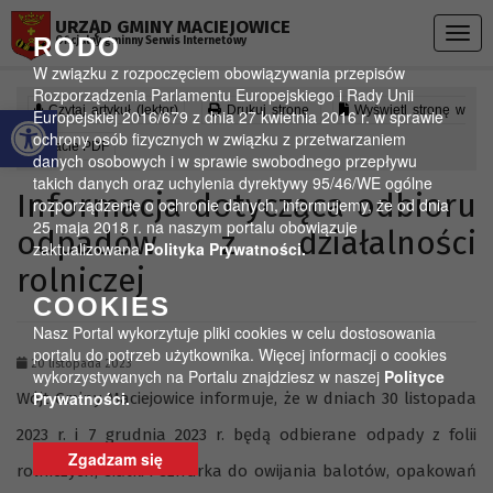
Przejdź do menu
Przejdź do stopki strony
Przejdź do głównej treści strony
URZĄD GMINY MACIEJOWICE
Togg
RODO
Oficjalny gminny Serwis Internetowy
navig
W związku z rozpoczęciem obowiązywania przepisów
Rozporządzenia Parlamentu Europejskiego i Rady Unii
Otwórz pasek narzędzi
Czytaj artykuł (lektor)
Drukuj stronę
Wyświetl stronę w
Europejskiej 2016/679 z dnia 27 kwietnia 2016 r. w sprawie
ochrony osób fizycznych w związku z przetwarzaniem
formacie PDF
danych osobowych i w sprawie swobodnego przepływu
takich danych oraz uchylenia dyrektywy 95/46/WE ogólne
Informacja dotycząca odbioru
rozporządzenie o ochronie danych, informujemy, że od dnia
25 maja 2018 r. na naszym portalu obowiązuje
odpadów z działalności
zaktualizowana
Polityka Prywatności.
rolniczej
COOKIES
Nasz Portal wykorzytuje pliki cookies w celu dostosowania
portalu do potrzeb użytkownika. Więcej informacji o cookies
20 listopada 2023
wykorzystywanych na Portalu znajdziesz w naszej
Polityce
Prywatności.
Wójt Gminy Maciejowice informuje, że w dniach 30 listopada
2023 r. i 7 grudnia 2023 r. będą odbierane odpady z folii
Zgadzam się
rolniczych, siatki i sznurka do owijania balotów, opakowań