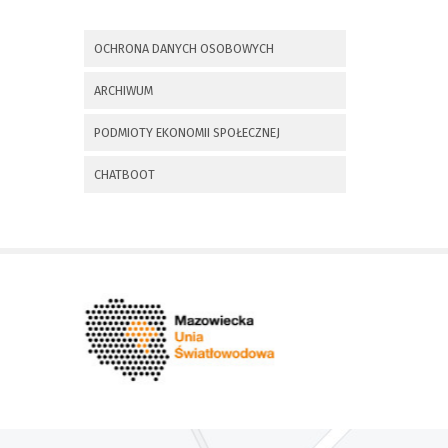
x
Nadchodzące wydarzenia:
OCHRONA DANYCH OSOBOWYCH
Invalid date
225 rocznica
ARCHIWUM
Insurekcji
Kościuszkowskiej i
PODMIOTY EKONOMII SPOŁECZNEJ
Bitwy pod
Maciejowicami oraz
XXXV Rajd
CHATBOOT
Kościuszkowski
Invalid date
Zaproszenie na spotkanie
informacyjne 28.09.2021 r.
Invalid date
ZAPROSZENIE NA
XXIX Konkurs Kapel
i Śpiewaków
Ludowych Regionów