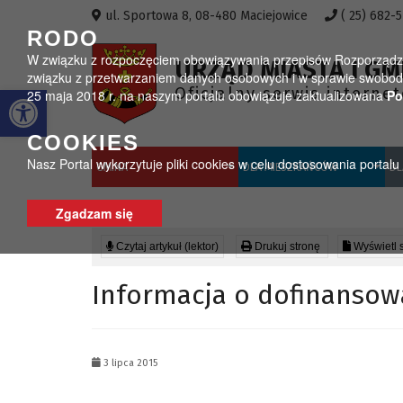
Przejdź do menu
Przejdź do stopki strony
Przejdź do głównej treści strony
ul. Sportowa 8, 08-480 Maciejowice
( 25) 682-
RODO
W związku z rozpoczęciem obowiązywania przepisów Rozporządzeni
URZĄD MIASTA I GM
związku z przetwarzaniem danych osobowych i w sprawie swobodn
Otwórz pasek narzędzi
Oficjalny serwis interne
25 maja 2018 r. na naszym portalu obowiązuje zaktualizowana
Po
COOKIES
Nasz Portal wykorzytuje pliki cookies w celu dostosowania portal
GMINA
DLA MIESZKAŃCÓW
DL
Zgadzam się
Czytaj artykuł (lektor)
Drukuj stronę
Wyświetl 
Informacja o dofinansow
3 lipca 2015