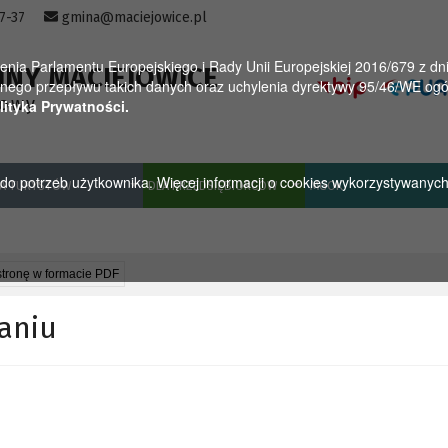
57-37
gmina@maciejowice.pl
a Parlamentu Europejskiego i Rady Unii Europejskiej 2016/679 z dnia
INY MACIEJOWICE
ego przepływu takich danych oraz uchylenia dyrektywy 95/46/WE ogól
towy
lityka Prywatności.
u do potrzeb użytkownika. Więcej informacji o cookies wykorzystywanyc
A TURYSTÓW
DLA PRZEDSIĘBIORCÓW
MGOK
stronę w formacie PDF
aniu